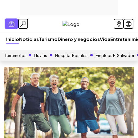
Inicio
Noticias
Turismo
Dinero y negocios
Vida
Entretenim
Terremotos
Lluvias
Hospital Rosales
Empleos El Salvador