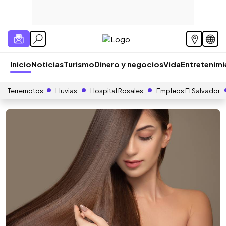
Inicio
Noticias
Turismo
Dinero y negocios
Vida
Entretenim
Terremotos
Lluvias
Hospital Rosales
Empleos El Salvador