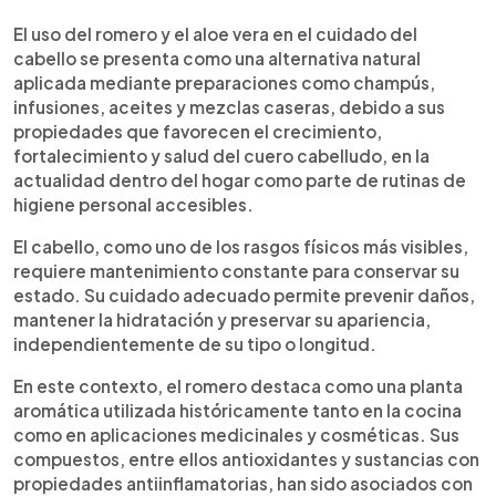
Resumen del artículo:
0:00
►
El uso de romero en distintas presentaciones,
Escuchar artículo
El uso del romero y el aloe vera en el cuidado del
como infusiones, aceites y champús caseros
cabello se presenta como una alternativa natural
combinados con aloe vera, permite mejorar la
aplicada mediante preparaciones como champús,
salud del cabello al estimular su crecimiento,
infusiones, aceites y mezclas caseras, debido a sus
reducir la caída, controlar la caspa y aportar
propiedades que favorecen el crecimiento,
hidratación, integrándose de forma práctica en la
fortalecimiento y salud del cuero cabelludo, en la
rutina diaria de cuidado capilar con ingredientes
actualidad dentro del hogar como parte de rutinas de
accesibles y sin necesidad de productos
higiene personal accesibles.
químicos agresivos.
El cabello, como uno de los rasgos físicos más visibles,
requiere mantenimiento constante para conservar su
estado. Su cuidado adecuado permite prevenir daños,
mantener la hidratación y preservar su apariencia,
independientemente de su tipo o longitud.
En este contexto, el romero destaca como una planta
aromática utilizada históricamente tanto en la cocina
como en aplicaciones medicinales y cosméticas. Sus
compuestos, entre ellos antioxidantes y sustancias con
propiedades antiinflamatorias, han sido asociados con