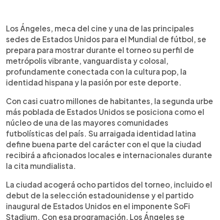
Resumen del artículo:
0:00
►
Los Ángeles será una de las principales sedes de
Escuchar artículo
Los Ángeles, meca del cine y una de las principales
Estados Unidos en el Mundial de fútbol, con ocho
sedes de Estados Unidos para el Mundial de fútbol, se
partidos, incluido el debut de la selección
prepara para mostrar durante el torneo su perfil de
estadounidense en el SoFi Stadium. Según EFE, la
metrópolis vibrante, vanguardista y colosal,
ciudad mostrará su perfil de metrópolis vibrante,
profundamente conectada con la cultura pop, la
marcada por la cultura pop, el cine, la identidad
identidad hispana y la pasión por este deporte.
hispana y la pasión futbolera. Entre sus atractivos
destacan el Paseo de la Fama, el Observatorio
Con casi cuatro millones de habitantes, la segunda urbe
Griffith, Santa Mónica, Venice, LACMA y el Getty
más poblada de Estados Unidos se posiciona como el
Center. Su oferta gastronómica incluye food
núcleo de una de las mayores comunidades
trucks, tacos, comida oaxaqueña y restaurantes
futbolísticas del país. Su arraigada identidad latina
latinoamericanos. Además, tendrá fan zones con
define buena parte del carácter con el que la ciudad
pantallas gigantes, conciertos y actividades
recibirá a aficionados locales e internacionales durante
gratuitas.
la cita mundialista.
La ciudad acogerá ocho partidos del torneo, incluido el
debut de la selección estadounidense y el partido
inaugural de Estados Unidos en el imponente SoFi
Stadium. Con esa programación, Los Ángeles se