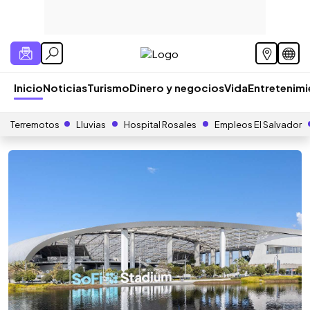
Inicio
Noticias
Turismo
Dinero y negocios
Vida
Entretenim
Terremotos
Lluvias
Hospital Rosales
Empleos El Salvador