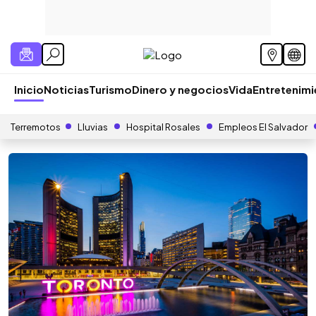
Inicio
Noticias
Turismo
Dinero y negocios
Vida
Entretenim
Terremotos
Lluvias
Hospital Rosales
Empleos El Salvador