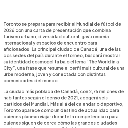
Resumen del artículo:
0:00
►
Toronto recibirá seis partidos del Mundial de
Escuchar artículo
Toronto se prepara para recibir el Mundial de fútbol de
fútbol de 2026 y se prepara para mostrar su perfil
2026 con una carta de presentación que combina
multicultural, moderno y turístico. Según EFE, la
turismo urbano, diversidad cultural, gastronomía
ciudad más poblada de Canadá destaca por su
internacional y espacios de encuentro para
diversidad: el 53 % de sus residentes nació fuera
aficionados. La principal ciudad de Canadá, una de las
del país, conviven más de 240 grupos étnicos y se
dos sedes del país durante el torneo, buscará mostrar
hablan más de 180 idiomas. Entre sus atractivos
su identidad cosmopolita bajo el lema “The World in a
están la CN Tower, el lago Ontario, St. Lawrence
City”, una frase que resume el perfil multicultural de una
Market, Distillery District y las islas de Toronto. La
urbe moderna, joven y conectada con distintas
oferta gastronómica incluye cocinas de todo el
comunidades del mundo.
mundo. Además, el FIFA Fan Festival funcionará en
Fort York y The Bentway.
La ciudad más poblada de Canadá, con 2,76 millones de
habitantes según el censo de 2021, acogerá seis
partidos del Mundial. Más allá del calendario deportivo,
Toronto aparece como un destino de actualidad para
quienes planean viajar durante la competencia o para
quienes siguen de cerca cómo las grandes ciudades