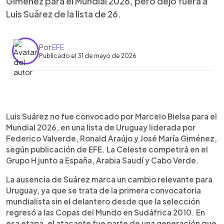
Giménez para el Mundial 2026, pero dejó fuera a
Luis Suárez de la lista de 26.
Por
EFE
Publicado el 31 de mayo de 2026
Resumen del artículo:
0:00
►
Luis Suárez quedó fuera de la lista de Uruguay
Escuchar artículo
Luis Suárez no fue convocado por Marcelo Bielsa para el
para el Mundial 2026, la primera convocatoria
Mundial 2026, en una lista de Uruguay liderada por
mundialista de la Celeste sin él desde Sudáfrica
Federico Valverde, Ronald Araújo y José María Giménez,
2010. Marcelo Bielsa citó a 26 jugadores, entre
según publicación de EFE. La Celeste competirá en el
ellos Federico Valverde, Ronald Araújo, José María
Grupo H junto a España, Arabia Saudí y Cabo Verde.
Giménez, Rodrigo Bentancur, Giorgian de
Arrascaeta, Manuel Ugarte y Darwin Núñez.
La ausencia de Suárez marca un cambio relevante para
Fernando Muslera jugará su quinto Mundial y se
Uruguay, ya que se trata de la primera convocatoria
convertirá en el uruguayo con más participaciones
mundialista sin el delantero desde que la selección
en este torneo. Uruguay integrará el Grupo H junto
regresó a las Copas del Mundo en Sudáfrica 2010. En
a España, Arabia Saudí y Cabo Verde. Debutará el
esa etapa, el atacante fue parte de una generación que