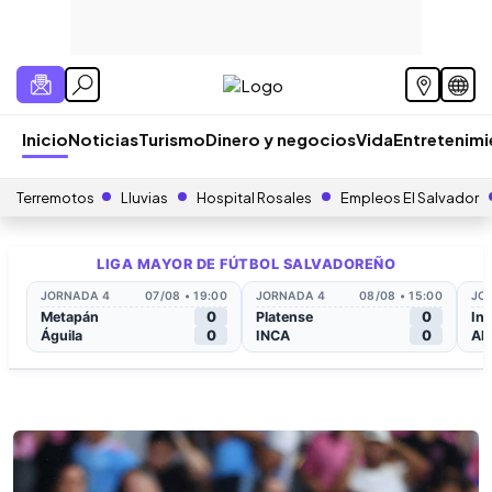
Inicio
Noticias
Turismo
Dinero y negocios
Vida
Entretenim
Terremotos
Lluvias
Hospital Rosales
Empleos El Salvador