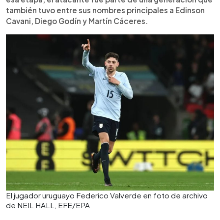
15 de junio ante Arabia Saudí en Miami.
también tuvo entre sus nombres principales a Edinson
Cavani, Diego Godín y Martín Cáceres.
El jugador uruguayo Federico Valverde en foto de archivo
de NEIL HALL, EFE/EPA