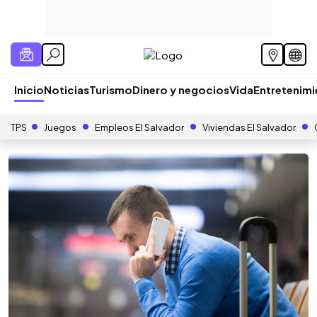
Inicio
Noticias
Turismo
Dinero y negocios
Vida
Entretenim
TPS
Juegos
Empleos El Salvador
Viviendas El Salvador