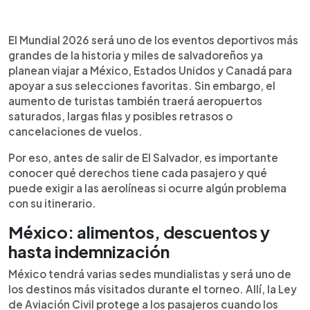
Resumen del artículo:
0:00
►
Los salvadoreños que viajarán al Mundial 2026 en
Escuchar artículo
El Mundial 2026 será uno de los eventos deportivos más
México, Estados Unidos y Canadá deben conocer
grandes de la historia y miles de salvadoreños ya
sus derechos ante retrasos y cancelaciones de
planean viajar a México, Estados Unidos y Canadá para
vuelos. Dependiendo del país y la aerolínea, los
apoyar a sus selecciones favoritas. Sin embargo, el
pasajeros pueden exigir reembolsos, hospedaje,
aumento de turistas también traerá aeropuertos
alimentos o compensaciones económicas.
saturados, largas filas y posibles retrasos o
México contempla indemnizaciones por demoras
cancelaciones de vuelos.
prolongadas, mientras Canadá ofrece una de las
mayores protecciones aéreas para viajeros. En
Por eso, antes de salir de El Salvador, es importante
Estados Unidos, las aerolíneas deben devolver el
conocer qué derechos tiene cada pasajero y qué
dinero si el pasajero decide no viajar tras una
puede exigir a las aerolíneas si ocurre algún problema
cancelación significativa. Expertos recomiendan
con su itinerario.
guardar recibos, revisar notificaciones y viajar con
tiempo para evitar problemas durante la Copa
México: alimentos, descuentos y
Mundial de la FIFA 2026.
hasta indemnización
México tendrá varias sedes mundialistas y será uno de
los destinos más visitados durante el torneo. Allí, la Ley
de Aviación Civil protege a los pasajeros cuando los