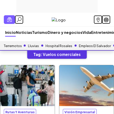
Inicio
Noticias
Turismo
Dinero y negocios
Vida
Entretenim
Terremotos
Lluvias
Hospital Rosales
Empleos El Salvador
Tag:
Vuelos comerciales
Rutas Y Aventuras
Visión Empresarial