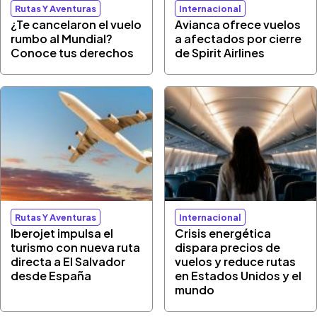
Rutas Y Aventuras
Internacional
¿Te cancelaron el vuelo
Avianca ofrece vuelos
rumbo al Mundial?
a afectados por cierre
Conoce tus derechos
de Spirit Airlines
Rutas Y Aventuras
Internacional
Iberojet impulsa el
Crisis energética
turismo con nueva ruta
dispara precios de
directa a El Salvador
vuelos y reduce rutas
desde España
en Estados Unidos y el
mundo