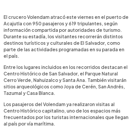
Resumen del artículo:
0:00
►
El crucero Volendam llegó al puerto de Acajutla
Escuchar artículo
El crucero Volendam atracó este viernes en el puerto de
con 950 pasajeros y 619 tripulantes, quienes
Acajutla con 950 pasajeros y 619 tripulantes, según
visitarán distintos destinos turísticos y culturales
información compartida por autoridades de turismo.
de El Salvador. Entre los lugares incluidos en los
Durante su estadía, los visitantes recorrerán distintos
recorridos están el Centro Histórico de San
destinos turísticos y culturales de El Salvador, como
Salvador, Cerro Verde, Nahuizalco, Santa Ana y los
parte de las actividades programadas en su parada en
parques arqueológicos Joya de Cerén, San
el país.
Andrés, Tazumal y Casa Blanca. La directora de
Corsatur, Alejandra Durán, entregó un
Entre los lugares incluidos en los recorridos destacan el
reconocimiento a la tripulación como parte de la
Centro Histórico de San Salvador, el Parque Natural
bienvenida oficial. Según el Ministerio de Turismo,
Cerro Verde, Nahuizalco y Santa Ana. También visitarán
la temporada actual podría marcar récord con 14
sitios arqueológicos como Joya de Cerén, San Andrés,
cruceros y más de 24,000 visitantes previstos
Tazumal y Casa Blanca.
durante el período.
Los pasajeros del Volendam ya realizaron visitas al
Centro Histórico capitalino, uno de los espacios más
frecuentados por los turistas internacionales que llegan
al país por vía marítima.