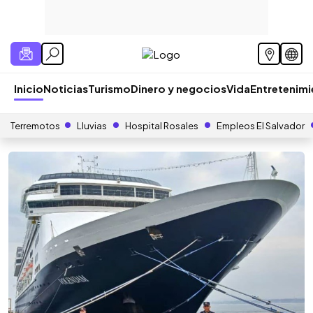
Inicio
Noticias
Turismo
Dinero y negocios
Vida
Entretenim
Terremotos
Lluvias
Hospital Rosales
Empleos El Salvador