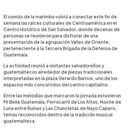
Resumen del artículo:
0:00
►
La marimba Valles de Oriente de Guatemala se
Escuchar artículo
El sonido de la marimba volvió a conectar este fin de
presentó este sábado en el Centro Histórico de
semana las raíces culturales de Centroamérica en el
San Salvador como parte de un intercambio
Centro Histórico de San Salvador, donde decenas de
cultural entre ambos países. Decenas de
personas se reunieron para disfrutar de una
visitantes disfrutaron de piezas tradicionales
presentación de la agrupación Valles de Oriente,
guatemaltecas en la plaza Gerardo Barrios, en una
perteneciente a la Tercera Brigada de la Defensa de
jornada marcada por música, convivencia y
Guatemala.
expresiones culturales centroamericanas.
La actividad reunió a visitantes salvadoreños y
guatemaltecos alrededor de piezas tradicionales
interpretadas en la plaza Gerardo Barrios, uno de los
espacios más concurridos del centro capitalino.
Entre las melodías que marcaron la jornada estuvieron
Mi Bella Guatemala, Ferrocarril de Los Altos, Noche de
Luna entre Ruinas y Las Chancletas de Nayo Capero,
temas reconocidos dentro de la tradición musical
guatemalteca.