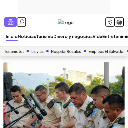
Inicio
Noticias
Turismo
Dinero y negocios
Vida
Entretenim
Terremotos
Lluvias
Hospital Rosales
Empleos El Salvador