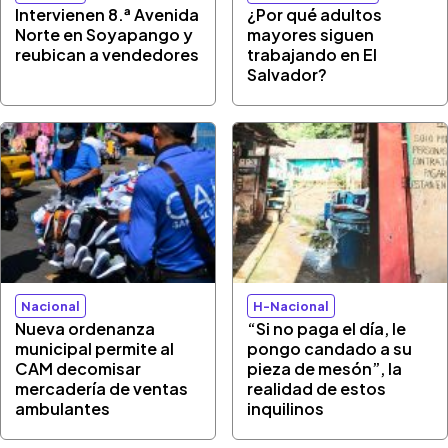
Intervienen 8.ª Avenida
¿Por qué adultos
Norte en Soyapango y
mayores siguen
reubican a vendedores
trabajando en El
Salvador?
Nacional
H-Nacional
Nueva ordenanza
“Si no paga el día, le
municipal permite al
pongo candado a su
CAM decomisar
pieza de mesón”, la
mercadería de ventas
realidad de estos
ambulantes
inquilinos