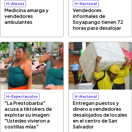
H-Alecus
H-Nacional
Medicina amarga y
Vendedores
vendedores
informales de
ambulantes
Soyapango tienen 72
horas para desalojar
H-Espectaculos
H-Nacional
"La Prestobarba"
Entregan puestos y
acusa a tiktokers de
dinero a vendedores
explotar su imagen:
desalojados de locales
"Ustedes vivieron a
en el centro de San
costillas mías"
Salvador