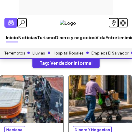
Inicio
Noticias
Turismo
Dinero y negocios
Vida
Entretenim
Terremotos
Lluvias
Hospital Rosales
Empleos El Salvador
Tag:
Vendedor informal
Nacional
Dinero Y Negocios