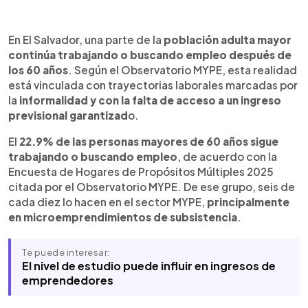
Resumen del artículo:
0:00
►
La falta de acceso a una pensión mantiene a
Escuchar artículo
En El Salvador, una parte de la
población adulta mayor
parte de la población adulta mayor vinculada al
continúa trabajando o buscando empleo después de
trabajo en El Salvador. Según el Observatorio
los 60 años
. Según el Observatorio MYPE, esta realidad
MYPE, el 22.9% de las personas mayores de 60
está vinculada con trayectorias laborales marcadas por
años trabaja o busca empleo, y seis de cada diez
la
informalidad y con la falta de acceso a un ingreso
lo hacen en el sector MYPE. El informe relaciona
previsional garantizad
o.
esta situación con la informalidad laboral, la baja
cobertura previsional y los niveles de escolaridad
El
22.9% de las personas mayores de 60 años sigue
de esa población. También plantea que los
trabajando o buscando empleo
, de acuerdo con la
microemprendimientos de subsistencia deben
Encuesta de Hogares de Propósitos Múltiples 2025
articularse con instrumentos financieros,
citada por el Observatorio MYPE. De ese grupo, seis de
acompañamiento técnico y una pensión no
cada diez lo hacen en el sector MYPE,
principalmente
contributiva de cobertura efectiva para adultos
en microemprendimientos de subsistencia
.
mayores sin historial cotizante.
Te puede interesar:
El nivel de estudio puede influir en ingresos de
emprendedores