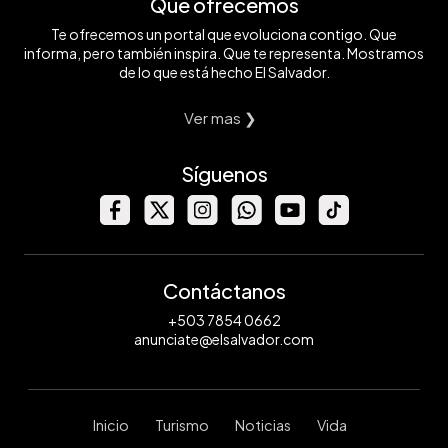
Qué ofrecemos
Te ofrecemos un portal que evoluciona contigo. Que
informa, pero también inspira. Que te representa. Mostramos
de lo que está hecho El Salvador.
Ver mas ❯
Síguenos
Contáctanos
+503 7854 0662
anunciate@elsalvador.com
Inicio
Turismo
Noticias
Vida