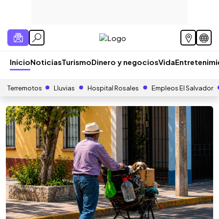
Inicio
Noticias
Turismo
Dinero y negocios
Vida
Entretenim
Terremotos
Lluvias
Hospital Rosales
Empleos El Salvador