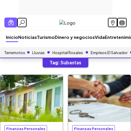
Inicio
Noticias
Turismo
Dinero y negocios
Vida
Entretenim
Terremotos
Lluvias
Hospital Rosales
Empleos El Salvador
Tag:
Subastas
Finanzas Personales
Finanzas Personales