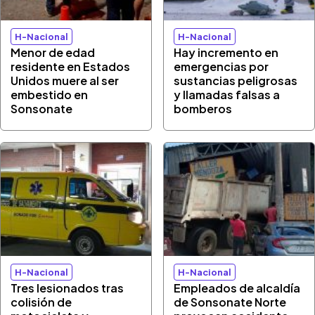
H-Nacional
H-Nacional
Menor de edad
Hay incremento en
residente en Estados
emergencias por
Unidos muere al ser
sustancias peligrosas
embestido en
y llamadas falsas a
Sonsonate
bomberos
H-Nacional
H-Nacional
Tres lesionados tras
Empleados de alcaldía
colisión de
de Sonsonate Norte