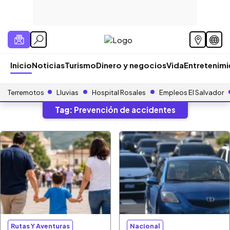
Inicio
Noticias
Turismo
Dinero y negocios
Vida
Entretenim
Terremotos
Lluvias
Hospital Rosales
Empleos El Salvador
Tag:
Prevención de accidentes
Rutas Y Aventuras
Nacional