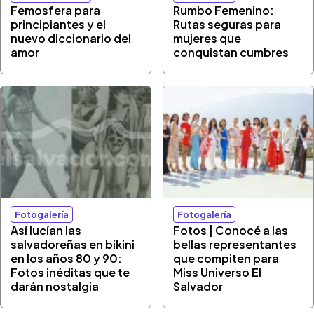
Femosfera para
Rumbo Femenino:
principiantes y el
Rutas seguras para
nuevo diccionario del
mujeres que
amor
conquistan cumbres
Fotogalería
Fotogalería
Así lucían las
Fotos | Conocé a las
salvadoreñas en bikini
bellas representantes
en los años 80 y 90:
que compiten para
Fotos inéditas que te
Miss Universo El
darán nostalgia
Salvador