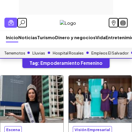
Inicio
Noticias
Turismo
Dinero y negocios
Vida
Entretenim
Terremotos
Lluvias
Hospital Rosales
Empleos El Salvador
Tag:
Empoderamiento Femenino
Escena
Visión Empresarial