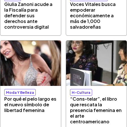
Giulia Zanoni acude a
Voces Vitales busca
la Fiscalía para
empoderar
defender sus
económicamente a
derechos ante
más de 1,000
controversia digital
salvadoreñas
Moda Y Belleza
H-Cultura
Por qué el pelo largo es
“Cons-telar”, el libro
el nuevo símbolo de
que rescata la
libertad femenina
presencia femenina en
el arte
centroamericano