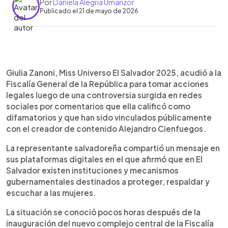
Por
Daniela Alegría Umanzor
Publicado el 21 de mayo de 2026
Resumen del artículo:
0:00
►
Giulia Zanoni, Miss Universo El Salvador 2025,
Escuchar artículo
Giulia Zanoni, Miss Universo El Salvador 2025, acudió a la
acudió a la Fiscalía General de la República para
Fiscalía General de la República para tomar acciones
tomar acciones legales tras una controversia en
legales luego de una controversia surgida en redes
redes sociales por comentarios que calificó como
sociales por comentarios que ella calificó como
difamatorios. La representante salvadoreña
difamatorios y que han sido vinculados públicamente
destacó la importancia de utilizar los mecanismos
con el creador de contenido Alejandro Cienfuegos.
institucionales para denunciar situaciones que
afecten la dignidad, seguridad y bienestar de las
La representante salvadoreña compartió un mensaje en
mujeres, mientras el caso continúa generando
sus plataformas digitales en el que afirmó que en El
reacciones públicas.
Salvador existen instituciones y mecanismos
gubernamentales destinados a proteger, respaldar y
escuchar a las mujeres.
La situación se conoció pocos horas después de la
inauguración del nuevo complejo central de la Fiscalía