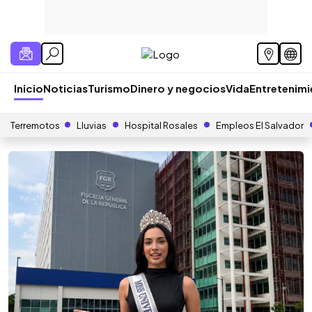
Inicio
Noticias
Turismo
Dinero y negocios
Vida
Entretenim
Terremotos
Lluvias
Hospital Rosales
Empleos El Salvador