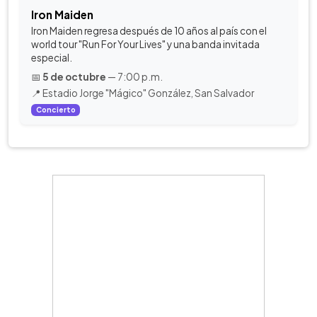
Iron Maiden
Iron Maiden regresa después de 10 años al país con el
world tour "Run For Your Lives" y una banda invitada
especial.
📅
5 de octubre
— 7:00 p.m.
📍 Estadio Jorge "Mágico" González, San Salvador
Concierto