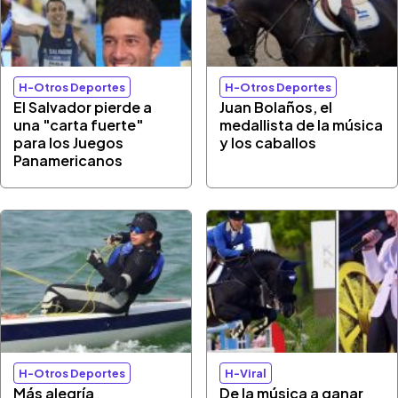
H-Otros Deportes
H-Otros Deportes
El Salvador pierde a
Juan Bolaños, el
una "carta fuerte"
medallista de la música
para los Juegos
y los caballos
Panamericanos
H-Otros Deportes
H-Viral
Más alegría
De la música a ganar