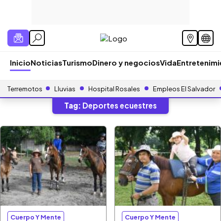
Inicio
Noticias
Turismo
Dinero y negocios
Vida
Entretenim
Terremotos
Lluvias
Hospital Rosales
Empleos El Salvador
Tag:
Deportes ecuestres
Cuerpo Y Mente
Cuerpo Y Mente