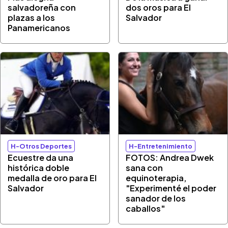
salvadoreña con
dos oros para El
plazas a los
Salvador
Panamericanos
H-Otros Deportes
H-Entretenimiento
Ecuestre da una
FOTOS: Andrea Dwek
histórica doble
sana con
medalla de oro para El
equinoterapia,
Salvador
"Experimenté el poder
sanador de los
caballos"