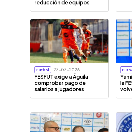
reducción de equipos
23-03-2026
Futbol
Futb
FESFUT exige a Águila
Yami
comprobar pago de
la F
salarios a jugadores
volv