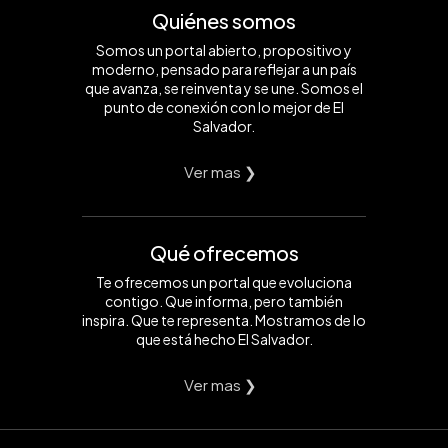
Quiénes somos
Somos un portal abierto, propositivo y
moderno, pensado para reflejar a un país
que avanza, se reinventa y se une. Somos el
punto de conexión con lo mejor de El
Salvador.
Ver mas ❯
Qué ofrecemos
Te ofrecemos un portal que evoluciona
contigo. Que informa, pero también
inspira. Que te representa. Mostramos de lo
que está hecho El Salvador.
Ver mas ❯