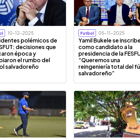
10-12-2025
05-11-2025
ol
Futbol
identes polémicos de
Yamil Bukele se inscrib
ESFUT: decisiones que
como candidato a la
aron época y
presidencia de la FESF
iaron el rumbo del
“Queremos una
ol salvadoreño
reingeniería total del f
salvadoreño”