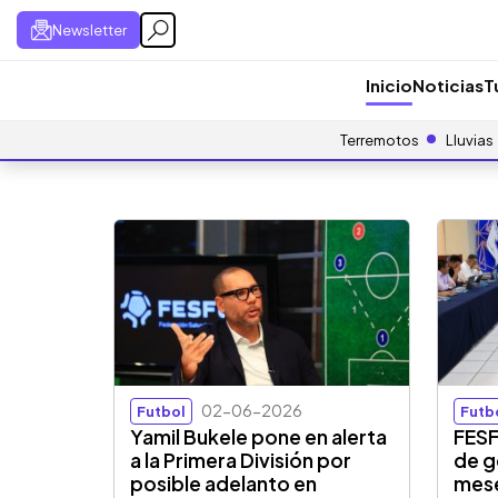
Newsletter
Inicio
Noticias
T
Terremotos
Lluvias
02-06-2026
Futbol
Futb
Yamil Bukele pone en alerta
FESF
a la Primera División por
de g
posible adelanto en
mes