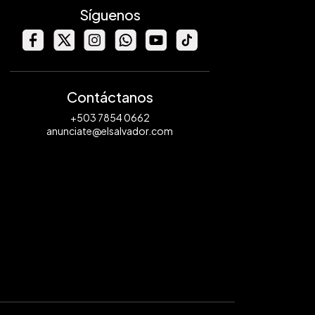
Síguenos
Contáctanos
+503 7854 0662
anunciate@elsalvador.com