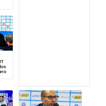
UT
dos
jero