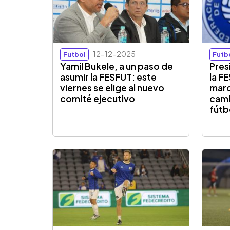
12-12-2025
Futbol
Futb
Yamil Bukele, a un paso de
Pres
asumir la FESFUT: este
la F
viernes se elige al nuevo
marc
comité ejecutivo
camb
fútb