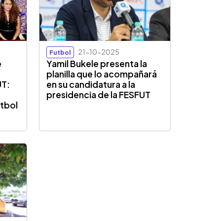
21-10-2025
Futbol
e
Yamil Bukele presenta la
planilla que lo acompañará
UT:
en su candidatura a la
presidencia de la FESFUT
útbol