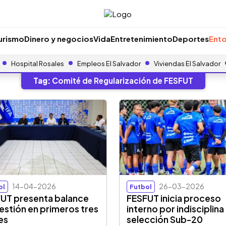
urismo
Dinero y negocios
Vida
Entretenimiento
Deportes
Ento
Hospital Rosales
Empleos El Salvador
Viviendas El Salvador
Tag:
Comité de Regularización de FESFUT
14-04-2026
26-03-2026
ol
Futbol
UT presenta balance
FESFUT inicia proceso
estión en primeros tres
interno por indisciplina
es
selección Sub-20