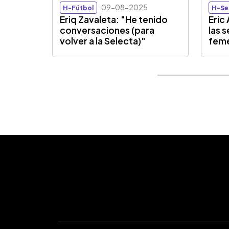
09-08-2025
H-Fútbol
H-Se
Eriq Zavaleta: "He tenido
Eric
conversaciones (para
las 
volver a la Selecta)"
feme