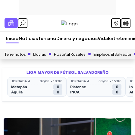
Inicio
Noticias
Turismo
Dinero y negocios
Vida
Entretenim
Terremotos
Lluvias
Hospital Rosales
Empleos El Salvador