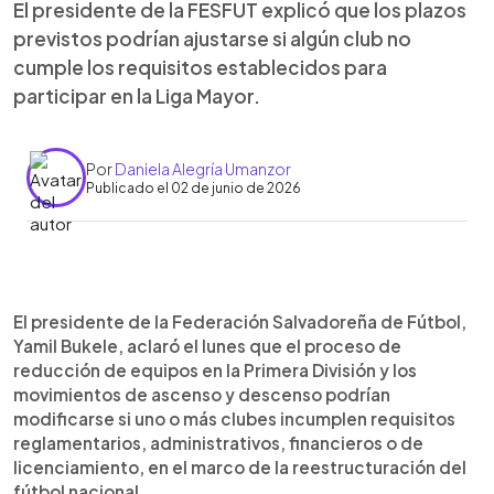
El presidente de la FESFUT explicó que los plazos
previstos podrían ajustarse si algún club no
cumple los requisitos establecidos para
participar en la Liga Mayor.
Por
Daniela Alegría Umanzor
Publicado el 02 de junio de 2026
Resumen del artículo:
0:00
►
Yamil Bukele, presidente de la FESFUT, aclaró que
Escuchar artículo
El presidente de la Federación Salvadoreña de Fútbol,
la reducción de equipos en la Primera División de
Yamil Bukele, aclaró el lunes que el proceso de
El Salvador podría adelantarse si uno o más clubes
reducción de equipos en la Primera División y los
no cumplen con los requisitos reglamentarios,
movimientos de ascenso y descenso podrían
administrativos, financieros o de licenciamiento
modificarse si uno o más clubes incumplen requisitos
establecidos para participar en la Liga Mayor.
reglamentarios, administrativos, financieros o de
licenciamiento, en el marco de la reestructuración del
fútbol nacional.