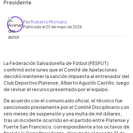
Presidente
Por
Roberto Montano
Publicado el 25 de mayo de 2026
Resumen del artículo:
0:00
►
La FESFUT confirmó que el Comité de
Escuchar artículo
La Federación Salvadoreña de Fútbol (FESFUT)
Apelaciones mantuvo la sanción contra el técnico
confirmó este lunes que el Comité de Apelaciones
de Platense, Alberto Agustín Castillo, tras revisar
decidió mantener la sanción impuesta al entrenador del
el recurso presentado por el club. El entrenador
Club Deportivo Platense, Alberto Agustín Castillo, luego
había sido castigado con seis meses de
de revisar el recurso presentado por el equipo.
suspensión y una multa de $1,000 por agredir y
dirigirse de forma irrespetuosa a un árbitro en un
De acuerdo con el comunicado oficial, el técnico fue
partido de Copa Presidente. La federación
sancionado previamente por el Comité Disciplinario con
concluyó que no hubo elementos para desvirtuar
seis meses de suspensión y una multa de mil dólares,
el informe arbitral y que la sanción se ajusta al
tras un incidente ocurrido en el partido entre Platense y
reglamento. Además, reiteró su compromiso de
Fuerte San Francisco, correspondiente a los octavos de
revisar la normativa vigente para mejorar la