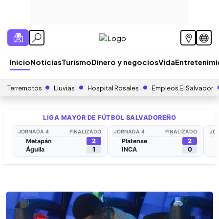
Inicio
Noticias
Turismo
Dinero y negocios
Vida
Entretenim
Terremotos
Lluvias
Hospital Rosales
Empleos El Salvador