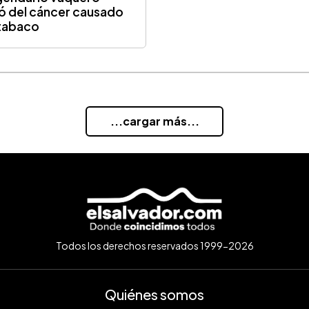
ó del cáncer causado
tabaco
...cargar más...
Todos los derechos reservados 1999-2026
Quiénes somos