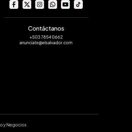
Contáctanos
+503 7854 0662
anunciate@elsalvador.com
ro y Negocios