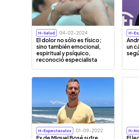
04-02-2024
H-Salud
H-Es
El dolor no sólo es físico;
Andr
sino también emocional,
un c
espiritual y psíquico,
segú
reconoció especialista
01-09-2022
H-Espectaculos
H-No
Ex de Miguel Bosé sufre
El l