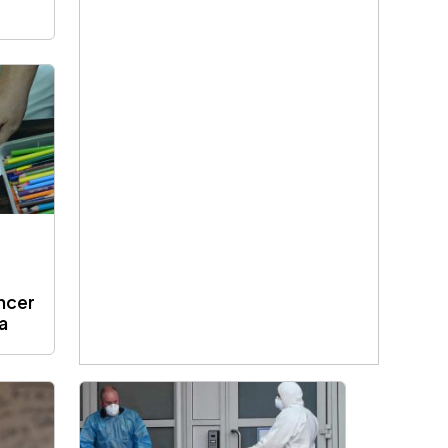
ncer
a