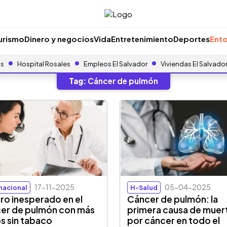
urismo
Dinero y negocios
Vida
Entretenimiento
Deportes
Ento
as
Hospital Rosales
Empleos El Salvador
Viviendas El Salvado
Tag:
Cáncer de pulmón
17-11-2025
05-04-2025
rnacional
H-Salud
iro inesperado en el
Cáncer de pulmón: la
er de pulmón con más
primera causa de muer
s sin tabaco
por cáncer en todo el