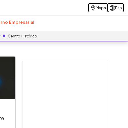
Mapa
Esp
rno Empresarial
r
Centro Histórico
te