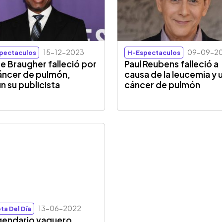
15-12-2023
09-09-2
pectaculos
H-Espectaculos
e Braugher falleció por
Paul Reubens falleció a
áncer de pulmón,
causa de la leucemia y 
n su publicista
cáncer de pulmón
13-06-2022
ta Del Día
egendario vaquero