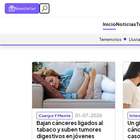
Newsletter
Inicio
Noticias
T
Terremotos
Lluvi
01-07-2026
Cuerpo Y Mente
Inte
Bajan cánceres ligados al
Un g
tabaco y suben tumores
cánc
digestivos en jóvenes
caso