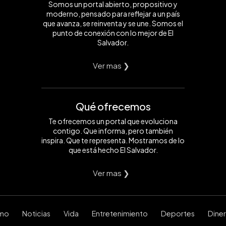
Somos un portal abierto, propositivo y
moderno, pensado para reflejar a un país
que avanza, se reinventa y se une. Somos el
punto de conexión con lo mejor de El
Salvador.
Ver mas ❯
Qué ofrecemos
Te ofrecemos un portal que evoluciona
contigo. Que informa, pero también
inspira. Que te representa. Mostramos de lo
que está hecho El Salvador.
Ver mas ❯
smo
Noticias
Vida
Entretenimiento
Deportes
Dine