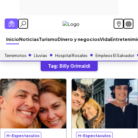
Inicio
Noticias
Turismo
Dinero y negocios
Vida
Entretenim
Terremotos
Lluvias
Hospital Rosales
Empleos El Salvador
Tag:
Billy Grimaldi
H-Espectaculos
H-Espectaculos