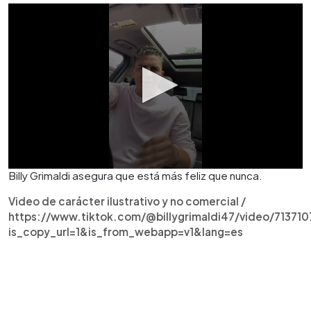
Billy Grimaldi asegura que está más feliz que nunca.
Video de carácter ilustrativo y no comercial /
https://www.tiktok.com/@billygrimaldi47/video/7137
is_copy_url=1&is_from_webapp=v1&lang=es