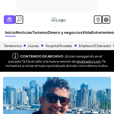
Inicio
Noticias
Turismo
Dinero y negocios
Vida
Entretenim
Terremotos
Lluvias
Hospital Rosales
Empleos El Salvador
CONTENIDO DE ARCHIVO:
¡Estás navegando en el
pasado! 🚀 Da el salto a la nueva versión de
elsalvador.com
. Te
invitamos a visitar el nuevo portal país donde coincidimos todos.