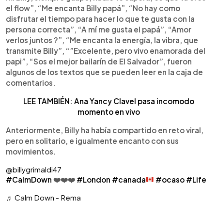
el flow”, “Me encanta Billy papá”, “No hay como
disfrutar el tiempo para hacer lo que te gusta con la
persona correcta”, “A mí me gusta el papá”, “Amor
verlos juntos ?”, “Me encanta la energía, la vibra, que
transmite Billy”, “”Excelente, pero vivo enamorada del
papi”, “Sos el mejor bailarín de El Salvador”, fueron
algunos de los textos que se pueden leer en la caja de
comentarios.
LEE TAMBIÉN: Ana Yancy Clavel pasa incomodo
momento en vivo
Anteriormente, Billy ha había compartido en reto viral,
pero en solitario, e igualmente encanto con sus
movimientos.
@billygrimaldi47
#CalmDown
❤️❤️❤️
#London
#canada
#ocaso
#Life
♬ Calm Down - Rema