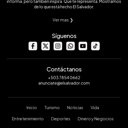
informa, pero también inspira. Que te representa. Mostramos
de lo que está hecho El Salvador.
Ver mas ❯
Síguenos
Contáctanos
+503 7854 0662
anunciate@elsalvador.com
Inicio
Turismo
Noticias
Vida
Entretenimiento
Deportes
Dinero y Negocios