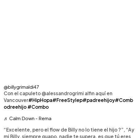
@billygrimaldi47
Con el capuleto @alessandrogrimi alfin aquí en
Vancouver
#HipHopa
#FreeStylep
#padreehijoy
#Comb
odreehijo
#Combo
♬ Calm Down - Rema
“Excelente, pero el flow de Billy no lo tiene el hijo ?”, “Ay
mi Billy, siempre guapo, nadie te supera, es que tú eres