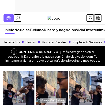
Inicio
Noticias
Turismo
Dinero y negocios
Vida
Entretenim
Terremotos
Lluvias
Hospital Rosales
Empleos El Salvador
CONTENIDO DE ARCHIVO:
¡Estás navegando en el
pasado! 🚀 Da el salto a la nueva versión de
elsalvador.com
. Te
invitamos a visitar el nuevo portal país donde coincidimos todos.