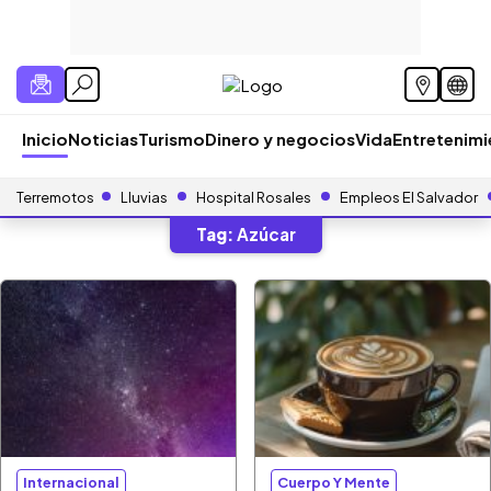
Inicio
Noticias
Turismo
Dinero y negocios
Vida
Entretenim
Terremotos
Lluvias
Hospital Rosales
Empleos El Salvador
Tag:
Azúcar
Internacional
Cuerpo Y Mente