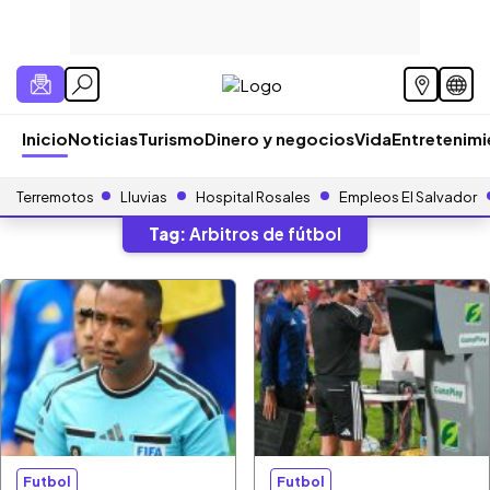
Inicio
Noticias
Turismo
Dinero y negocios
Vida
Entretenim
Terremotos
Lluvias
Hospital Rosales
Empleos El Salvador
Tag:
Arbitros de fútbol
Futbol
Futbol