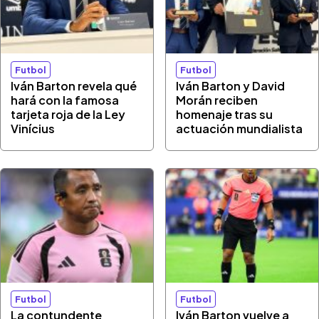
Futbol
Futbol
Iván Barton revela qué
Iván Barton y David
hará con la famosa
Morán reciben
tarjeta roja de la Ley
homenaje tras su
Vinícius
actuación mundialista
Futbol
Futbol
La contundente
Iván Barton vuelve a