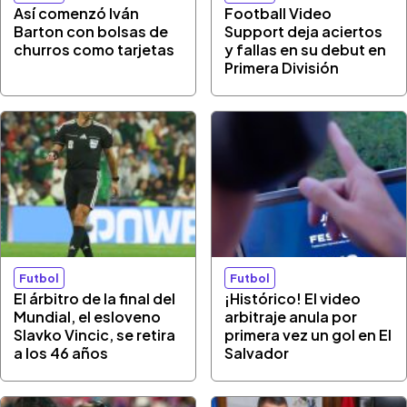
Así comenzó Iván
Football Video
Barton con bolsas de
Support deja aciertos
churros como tarjetas
y fallas en su debut en
Primera División
Futbol
Futbol
El árbitro de la final del
¡Histórico! El video
Mundial, el esloveno
arbitraje anula por
Slavko Vincic, se retira
primera vez un gol en El
a los 46 años
Salvador