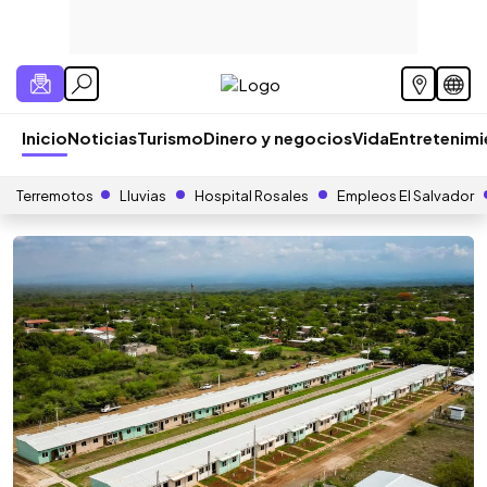
Inicio
Noticias
Turismo
Dinero y negocios
Vida
Entretenim
Terremotos
Lluvias
Hospital Rosales
Empleos El Salvador