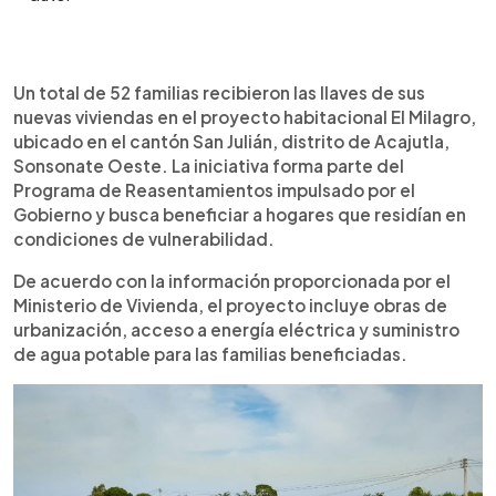
Resumen del artículo:
0:00
►
Un total de 52 familias recibieron las llaves de sus
Escuchar artículo
Un total de 52 familias recibieron las llaves de sus
nuevas viviendas en el proyecto habitacional El
nuevas viviendas en el proyecto habitacional El Milagro,
Milagro, ubicado en el cantón San Julián, distrito de
ubicado en el cantón San Julián, distrito de Acajutla,
Acajutla, Sonsonate Oeste. La iniciativa forma
Sonsonate Oeste. La iniciativa forma parte del
parte del Programa de Reasentamientos
Programa de Reasentamientos impulsado por el
impulsado por el Gobierno y contempla obras de
Gobierno y busca beneficiar a hogares que residían en
urbanización, energía eléctrica y agua potable.
condiciones de vulnerabilidad.
Durante la entrega, beneficiarias como Sandra
Maricela Rivas y Zulma Romero expresaron su
De acuerdo con la información proporcionada por el
satisfacción por contar con una vivienda propia.
Ministerio de Vivienda, el proyecto incluye obras de
La ministra de Vivienda, Michelle Sol, informó que
urbanización, acceso a energía eléctrica y suministro
proyectos similares continuarán desarrollándose
de agua potable para las familias beneficiadas.
en el país y señaló que el 65 % de las personas
beneficiadas son mujeres.