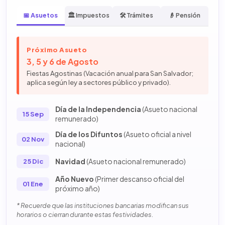
📅 Asuetos
🏛️ Impuestos
🛠️ Trámites
👴 Pensión
Próximo Asueto
3, 5 y 6 de Agosto
Fiestas Agostinas (Vacación anual para San Salvador;
aplica según ley a sectores público y privado).
Día de la Independencia
(Asueto nacional
15 Sep
remunerado)
Día de los Difuntos
(Asueto oficial a nivel
02 Nov
nacional)
Navidad
(Asueto nacional remunerado)
25 Dic
Año Nuevo
(Primer descanso oficial del
01 Ene
próximo año)
* Recuerde que las instituciones bancarias modifican sus
horarios o cierran durante estas festividades.