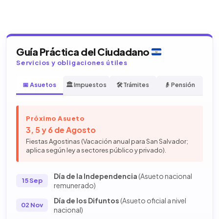
Guía Práctica del Ciudadano
Servicios y obligaciones útiles
📅 Asuetos
🏛️ Impuestos
🛠️ Trámites
👴 Pensión
Próximo Asueto
3, 5 y 6 de Agosto
Fiestas Agostinas (Vacación anual para San Salvador;
aplica según ley a sectores público y privado).
Día de la Independencia
(Asueto nacional
15 Sep
remunerado)
Día de los Difuntos
(Asueto oficial a nivel
02 Nov
nacional)