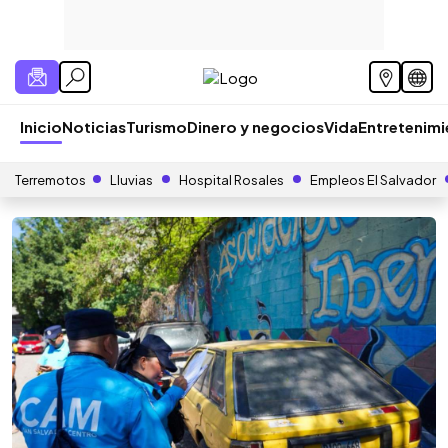
Inicio
Noticias
Turismo
Dinero y negocios
Vida
Entretenim
Terremotos
Lluvias
Hospital Rosales
Empleos El Salvador