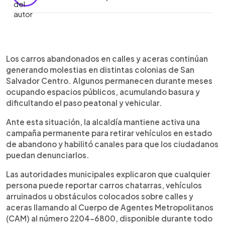
Resumen del artículo:
0:00
►
La alcaldía de San Salvador Centro mantiene una
Escuchar artículo
Los carros abandonados en calles y aceras continúan
campaña permanente para retirar vehículos
generando molestias en distintas colonias de San
abandonados en calles y aceras. Los ciudadanos
Salvador Centro. Algunos permanecen durante meses
pueden denunciar carros chatarras u obstáculos
ocupando espacios públicos, acumulando basura y
llamando al CAM al 2204-6800. Según la comuna,
dificultando el paso peatonal y vehicular.
un vehículo se considera abandonado cuando
permanece más de 30 días en la vía pública. Tras
Ante esta situación, la alcaldía mantiene activa una
la denuncia, el CAM inspecciona la zona y notifica
campaña permanente para retirar vehículos en estado
al propietario para que retire el automotor. Si no
de abandono y habilitó canales para que los ciudadanos
cumple, la municipalidad puede removerlo con
puedan denunciarlos.
grúa. Las multas van desde $51 hasta $1,200,
además de costos por grúa y bodegaje. Solo en
Las autoridades municipales explicaron que cualquier
2025 fueron retirados 216 vehículos
persona puede reportar carros chatarras, vehículos
abandonados.
arruinados u obstáculos colocados sobre calles y
aceras llamando al Cuerpo de Agentes Metropolitanos
(CAM) al número 2204-6800, disponible durante todo