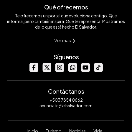
Qué ofrecemos
Te ofrecemos un portal que evoluciona contigo. Que
informa, pero también inspira. Que te representa. Mostramos
de lo que está hecho El Salvador.
Ver mas ❯
Síguenos
Contáctanos
+503 7854 0662
anunciate@elsalvador.com
Inicio
Turismo
Noticias
Vida