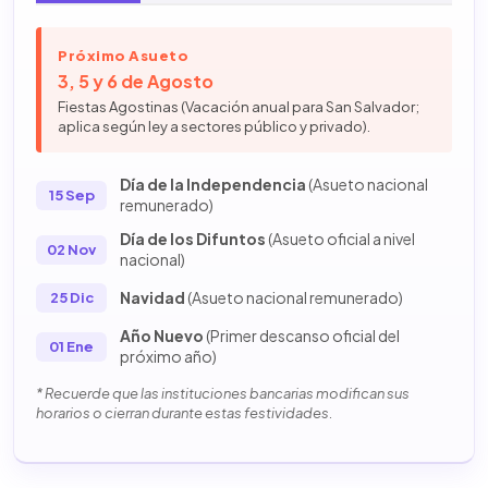
Próximo Asueto
3, 5 y 6 de Agosto
Fiestas Agostinas (Vacación anual para San Salvador;
aplica según ley a sectores público y privado).
Día de la Independencia
(Asueto nacional
15 Sep
remunerado)
Día de los Difuntos
(Asueto oficial a nivel
02 Nov
nacional)
Navidad
(Asueto nacional remunerado)
25 Dic
Año Nuevo
(Primer descanso oficial del
01 Ene
próximo año)
* Recuerde que las instituciones bancarias modifican sus
horarios o cierran durante estas festividades.