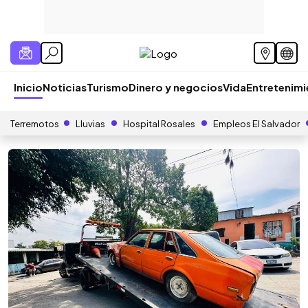
Inicio
Noticias
Turismo
Dinero y negocios
Vida
Entretenim
Terremotos
Lluvias
Hospital Rosales
Empleos El Salvador