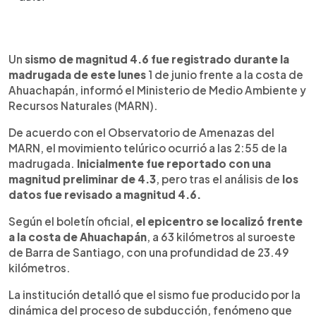
Resumen del artículo:
0:00
►
El Ministerio de Medio Ambiente y Recursos
Escuchar artículo
Un
sismo de magnitud 4.6 fue registrado durante la
Naturales informó que un sismo de magnitud 4.6
madrugada de este lunes
1 de junio frente a la costa de
fue registrado a las 2:55 de la madrugada de este
Ahuachapán, informó el Ministerio de Medio Ambiente y
lunes frente a la costa de Ahuachapán. El
Recursos Naturales (MARN).
movimiento telúrico fue localizado a 63 kilómetros
al suroeste de Barra de Santiago y tuvo una
De acuerdo con el Observatorio de Amenazas del
profundidad de 23.49 kilómetros. Inicialmente fue
MARN, el movimiento telúrico ocurrió a las 2:55 de la
reportado con magnitud 4.3, pero posteriormente
madrugada.
Inicialmente fue reportado con una
fue revisado. La institución indicó que el evento
magnitud preliminar de 4.3
, pero tras el análisis de
los
fue generado por el proceso de subducción y que
datos fue revisado a magnitud 4.6.
no existe alerta de tsunami. El sismo se suma a
otros dos movimientos reportados el domingo
Según el boletín oficial,
el epicentro se localizó frente
frente a la costa de Usulután.
a la costa de Ahuachapán
, a 63 kilómetros al suroeste
de Barra de Santiago, con una profundidad de 23.49
kilómetros.
La institución detalló que el sismo fue producido por la
dinámica del proceso de subducción, fenómeno que