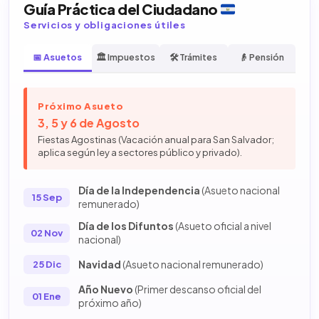
Guía Práctica del Ciudadano
Servicios y obligaciones útiles
📅 Asuetos
🏛️ Impuestos
🛠️ Trámites
👴 Pensión
Próximo Asueto
3, 5 y 6 de Agosto
Fiestas Agostinas (Vacación anual para San Salvador;
aplica según ley a sectores público y privado).
Día de la Independencia
(Asueto nacional
15 Sep
remunerado)
Día de los Difuntos
(Asueto oficial a nivel
02 Nov
nacional)
Navidad
(Asueto nacional remunerado)
25 Dic
Año Nuevo
(Primer descanso oficial del
01 Ene
próximo año)