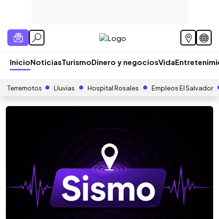
Inicio
Noticias
Turismo
Dinero y negocios
Vida
Entretenim
Terremotos
Lluvias
Hospital Rosales
Empleos El Salvador