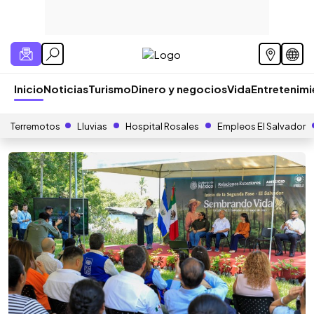
Inicio
Noticias
Turismo
Dinero y negocios
Vida
Entretenim
Terremotos
Lluvias
Hospital Rosales
Empleos El Salvador