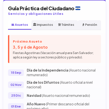
Guía Práctica del Ciudadano
Servicios y obligaciones útiles
📅 Asuetos
🏛️ Impuestos
🛠️ Trámites
👴 Pensión
Próximo Asueto
3, 5 y 6 de Agosto
Fiestas Agostinas (Vacación anual para San Salvador;
aplica según ley a sectores público y privado).
Día de la Independencia
(Asueto nacional
15 Sep
remunerado)
Día de los Difuntos
(Asueto oficial a nivel
02 Nov
nacional)
Navidad
(Asueto nacional remunerado)
25 Dic
Año Nuevo
(Primer descanso oficial del
01 Ene
próximo año)