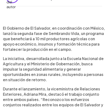
Resumen del artículo:
0:00
►
El Gobierno de El Salvador y México lanzaron la
Escuchar artículo
El Gobierno de El Salvador, en coordinación con México,
segunda fase de Sembrando Vida, que
lanzó la segunda fase de Sembrando Vida, un programa
beneficiará a 10 mil agricultores con apoyo
que beneficiará a 10 mil productores agrícolas con
económico, insumos y capacitación técnica. Cada
apoyo económico, insumos y formación técnica para
participante recibirá $114 mensuales durante ocho
fortalecer la producción en el campo.
meses, además de semillas, herramientas y
plantas. El programa incluye biofábricas como
La iniciativa, desarrollada junto a la Escuela Nacional de
escuelas de campo y formación continua a cargo
Agricultura y el Ministerio de Gobernación, busca
de especialistas. La iniciativa busca fortalecer la
impulsar la seguridad alimentaria y generar
producción agrícola, la seguridad alimentaria y
oportunidades en zonas rurales, incluyendo a personas
generar oportunidades en zonas rurales,
en situación de retorno.
incluyendo a personas en retorno. Autoridades
destacaron la cooperación bilateral, mientras
Durante el lanzamiento, la viceministra de Relaciones
beneficiarios de la primera fase resaltaron el
Exteriores, Adriana Mira, destacó el trabajo conjunto
impacto positivo en sus comunidades.
entre ambos países. “Reconozco los esfuerzos
conjuntos realizados entre los equipos de El Salvador y