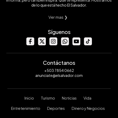
de lo que está hecho El Salvador.
Ver mas ❯
Síguenos
Contáctanos
+503 7854 0662
anunciate@elsalvador.com
Inicio
Turismo
Noticias
Vida
Entretenimiento
Deportes
Dinero y Negocios