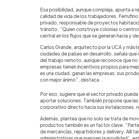
Esa posibilidad, aunque compleja, apunta a red
calidad de vida de los trabajadores. Ferrufino 
privado, responsable de proyectos habitacio
tránsito. “Quien construye colonias o centro
central en los flujos que se generan hacia y 
Carlos Grande, arquitecto por la UCA y máster
ciudades de países en desarrollo, señala que 
del trabajo remoto, aunque reconoce que no es
empresas tienen incentivos propios para mejor
es una ciudad, ganan las empresas: sus produ
con mejor ánimo”, destaca.
Por eso, sugiere que el sector privado pueda
aportar soluciones. También propone que la
corporativo directo hacia sus instalaciones, r
Además, plantea que no solo se trata de move
productos también es un factor clave. “Parte
de mercancías, repartidores y delivery. Allí 
administrativas que mejoren la movilidad”, exp