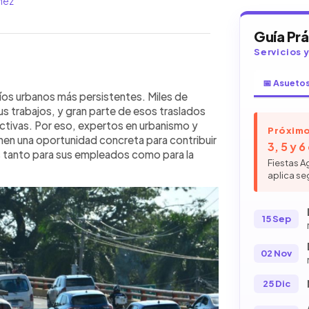
nez
Guía Pr
Servicios 
📅 Asueto
WhatsApp
Copiar link
lidad de vida y la productividad, y
íos urbanos más persistentes. Miles de
eden ser parte clave de la solución.
us trabajos, y gran parte de esos traslados
, teletrabajo, transporte
uctivas. Por eso, expertos en urbanismo y
Próximo
rales fuera de la capital podrían
nen una oportunidad concreta para contribuir
3, 5 y 
urbanistas destacan que el sector
os tanto para sus empleados como para la
Fiestas A
ctos inmobiliarios con
aplica se
zación económica es esencial para
dinación entre empresas, gobierno y
d más eficiente, menos contaminación
15 Sep
itana de San Salvador.
02 Nov
25 Dic