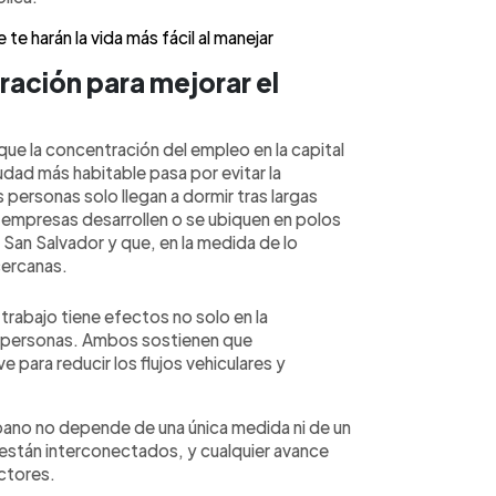
te harán la vida más fácil al manejar
ración para mejorar el
ue la concentración del empleo en la capital
udad más habitable pasa por evitar la
personas solo llegan a dormir tras largas
s empresas desarrollen o se ubiquen en polos
 San Salvador y que, en la medida de lo
cercanas.
 trabajo tiene efectos no solo en la
las personas. Ambos sostienen que
e para reducir los flujos vehiculares y
urbano no depende de una única medida ni de un
están interconectados, y cualquier avance
ctores.