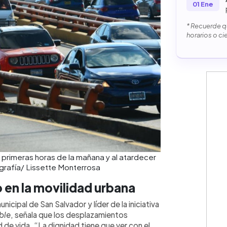
01 Ene
* Recuerde qu
horarios o ci
s primeras horas de la mañana y al atardecer
grafía/ Lissette Monterrosa
o en la movilidad urbana
icipal de San Salvador y líder de la iniciativa
ble
, señala que los desplazamientos
de vida. “La dignidad tiene que ver con el