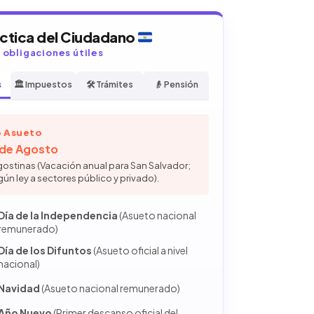
áctica del Ciudadano
y obligaciones útiles
s
🏛️ Impuestos
🛠️ Trámites
👴 Pensión
 Asueto
6 de Agosto
gostinas (Vacación anual para San Salvador;
gún ley a sectores público y privado).
Día de la Independencia
(Asueto nacional
remunerado)
Día de los Difuntos
(Asueto oficial a nivel
nacional)
Navidad
(Asueto nacional remunerado)
Año Nuevo
(Primer descanso oficial del