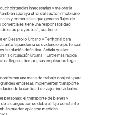
ucir distancias innecesarias y mejorar la
también subraya el rol del sector inmobiliario
nales y comerciales que generan flujos de
s comerciales tiene una responsabilidad
desde esos proyectos”, sostiene.
 en Desarrollo Urbano y Territorial para
durante la pandemia se evidenció el potencial
 la solución definitiva. Señala que las
ar la circulación urbana. “Entre más rápida
ctos llegan a tiempo, sus empleados llegan
 conformar una mesa de trabajo conjunta para
s grandes empresas implementen transporte
educiendo la cantidad de viajes individuales.
r personas: el transporte de bienes y
 de la congestión se debe al flujo constante
también pueden aplicarse medidas
lica.