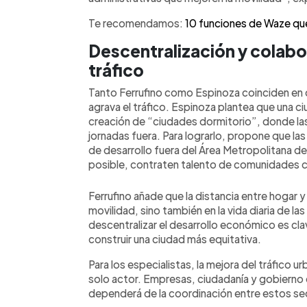
Te recomendamos:
10 funciones de Waze que 
Descentralización y colabo
tráfico
Tanto Ferrufino como Espinoza coinciden en q
agrava el tráfico. Espinoza plantea que una ci
creación de “ciudades dormitorio”, donde las 
jornadas fuera. Para lograrlo, propone que la
de desarrollo fuera del Área Metropolitana de
posible, contraten talento de comunidades 
Ferrufino añade que la distancia entre hogar y
movilidad, sino también en la vida diaria de 
descentralizar el desarrollo económico es clav
construir una ciudad más equitativa.
Para los especialistas, la mejora del tráfico 
solo actor. Empresas, ciudadanía y gobierno 
dependerá de la coordinación entre estos se