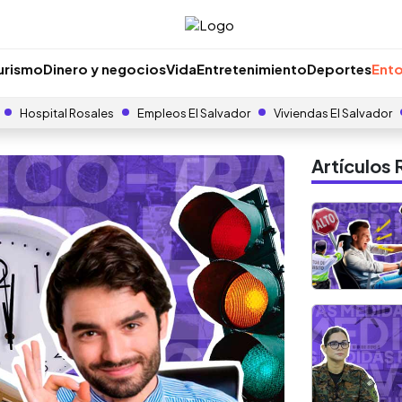
urismo
Dinero y negocios
Vida
Entretenimiento
Deportes
Ento
Hospital Rosales
Empleos El Salvador
Viviendas El Salvador
Artículo