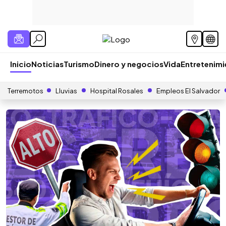
Inicio
Noticias
Turismo
Dinero y negocios
Vida
Entretenim
Terremotos
Lluvias
Hospital Rosales
Empleos El Salvador