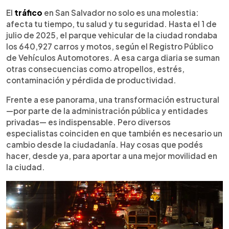
Resumen del artículo:
0:00
►
El tráfico en San Salvador no solo es un problema
Escuchar artículo
El
tráfico
en San Salvador no solo es una molestia:
de infraestructura, sino también de hábitos
afecta tu tiempo, tu salud y tu seguridad. Hasta el 1 de
ciudadanos. Especialistas coinciden en que
julio de 2025, el parque vehicular de la ciudad rondaba
pequeñas acciones pueden marcar la diferencia:
los 640,927 carros y motos, según el Registro Público
caminar o usar bicicleta en distancias cortas,
de Vehículos Automotores. A esa carga diaria se suman
optar por transporte público y compartir vehículo.
otras consecuencias como atropellos, estrés,
En el caso del carro o motocicleta, implica darle
contaminación y pérdida de productividad.
mantenimiento para evitar fallas, respetar
señales, pasos peatonales, no bloquear vías ni
Frente a ese panorama, una transformación estructural
invadir aceras, y asumir que es un privilegio que
—por parte de la administración pública y entidades
requiere responsabilidad. Transformar nuestra
privadas— es indispensable. Pero diversos
forma de movernos y relacionarnos con la ciudad
especialistas coinciden en que también es necesario un
es clave para construir un entorno más seguro, ágil
cambio desde la ciudadanía. Hay cosas que podés
y respetuoso para todos.
hacer, desde ya, para aportar a una mejor movilidad en
la ciudad.