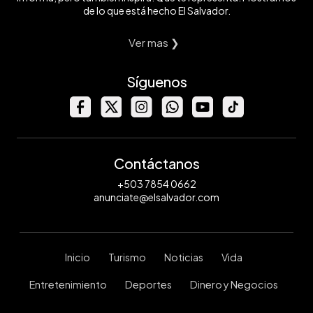
de lo que está hecho El Salvador.
Ver mas ❯
Síguenos
Contáctanos
+503 7854 0662
anunciate@elsalvador.com
Inicio
Turismo
Noticias
Vida
Entretenimiento
Deportes
Dinero y Negocios