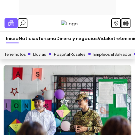
Inicio
Noticias
Turismo
Dinero y negocios
Vida
Entretenim
Terremotos
Lluvias
Hospital Rosales
Empleos El Salvador