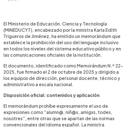
Resumen del artículo:
0:00
►
El memorándum también establece que todo
Escuchar artículo
El Ministerio de Educación, Ciencia y Tecnología
mensaje institucional, ya sea en medios impresos
(MINEDUCYT), encabezado por la ministra Karla Edith
o digitales, debe respetar las normas del idioma
Trigueros de Jiménez, ha emitido un memorándum que
reconocidas oficialmente. No se detallan
establece la prohibición del uso del lenguaje inclusivo
sanciones, pero se encomienda a las direcciones
en todos los niveles del sistema educativo público y en
escolares garantizar el cumplimiento. La
las comunicaciones oficiales de la institución.
disposición ha sido distribuida a nivel nacional y
sugiere que los equipos técnicos acompañen el
El documento, identificado como Memorándum N.º 22-
proceso de implementación. Por ahora, no se ha
2025, fue firmado el 2 de octubre de 2025 y dirigido a
informado si habrá supervisión activa o ajustes en
los equipos de dirección, personal docente, técnico y
contenidos ya producidos. La medida no aplica a
administrativo a escala nacional.
centros privados ni afecta el uso del lenguaje en
espacios personales, extracurriculares o fuera del
Disposición oficial: contenidos y aplicación
sistema educativo público.
El memorándum prohíbe expresamente el uso de
expresiones como “alumn@, niñ@s, amigxs, todes,
nosotres”, entre otras que se apartan de las normas
convencionales del idioma español. La ministra