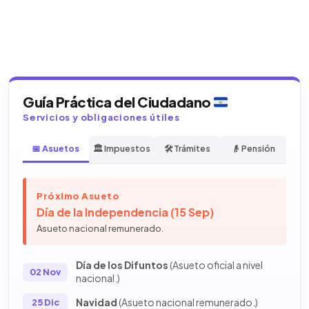
Guía Práctica del Ciudadano
Servicios y obligaciones útiles
📅 Asuetos
🏛️ Impuestos
🛠️ Trámites
👴 Pensión
Próximo Asueto
Día de la Independencia (15 Sep)
Asueto nacional remunerado.
Día de los Difuntos
(Asueto oficial a nivel
02 Nov
nacional.)
Navidad
(Asueto nacional remunerado.)
25 Dic