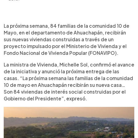
Resumen del artículo:
0:00
►
El Ministerio de Vivienda anunció la entrega de 84
Escuchar artículo
La próxima semana, 84 familias de la comunidad 10 de
viviendas para familias de la comunidad 10 de
Mayo, en el departamento de Ahuachapán, recibirán
Mayo, en Ahuachapán. El proyecto fue
sus nuevas viviendas construidas a través de un
desarrollado junto a FONAVIPO y la Alcaldía
proyecto impulsado por el Ministerio de Vivienda y el
Municipal, con participación de las familias
Fondo Nacional de Vivienda Popular (FONAVIPO).
mediante el modelo de ayuda mutua. Las obras
incluyeron construcción de casas y trabajos de
La ministra de Vivienda, Michelle Sol, confirmó el avance
urbanización para ofrecer un entorno seguro y
de la iniciativa y anunció la próxima entrega de las
funcional. Según las autoridades, las familias
casas. “La próxima semana las familias de la comunidad
también recibirán escrituras de propiedad. La
10 de mayo en Ahuachapán recibirán su nueva casa…
ministra Michelle Sol afirmó que el proyecto busca
Son 84 viviendas de interés social construidas por el
brindar una solución definitiva a personas que
Gobierno del Presidente”, expresó.
vivían en terrenos privados y fortalecer el sentido
de pertenencia y estabilidad habitacional en la
comunidad.