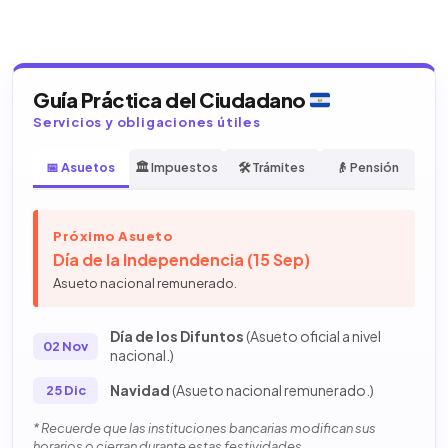
Guía Práctica del Ciudadano
Servicios y obligaciones útiles
📅 Asuetos
🏛️ Impuestos
🛠️ Trámites
👴 Pensión
Próximo Asueto
Día de la Independencia (15 Sep)
Asueto nacional remunerado.
Día de los Difuntos
(Asueto oficial a nivel
02 Nov
nacional.)
Navidad
(Asueto nacional remunerado.)
25 Dic
* Recuerde que las instituciones bancarias modifican sus
horarios o cierran durante estas festividades.