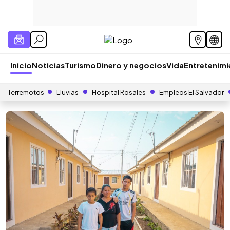
Inicio
Noticias
Turismo
Dinero y negocios
Vida
Entretenim
Terremotos
Lluvias
Hospital Rosales
Empleos El Salvador