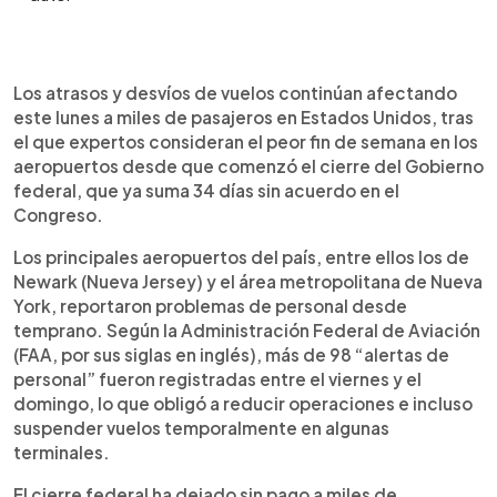
Resumen del artículo:
0:00
►
El cierre del Gobierno federal en Estados Unidos,
Escuchar artículo
Los atrasos y desvíos de vuelos continúan afectando
que ya supera los 34 días, ha provocado una crisis
este lunes a miles de pasajeros en Estados Unidos, tras
en los aeropuertos del país por la falta de
el que expertos consideran el peor fin de semana en los
controladores aéreos que trabajan sin pago.
aeropuertos desde que comenzó el cierre del Gobierno
Terminales como Newark, Nueva York, Dallas y
federal, que ya suma 34 días sin acuerdo en el
Boston registraron más de 98 alertas de personal
Congreso.
y múltiples retrasos y desvíos de vuelos durante el
fin de semana. La Administración Federal de
Los principales aeropuertos del país, entre ellos los de
Aviación reporta 395 alertas desde octubre,
Newark (Nueva Jersey) y el área metropolitana de Nueva
cuatro veces más que el año pasado. Sin acuerdo
York, reportaron problemas de personal desde
político a la vista, el cierre amenaza con romper el
temprano. Según la Administración Federal de Aviación
récord histórico y afecta también programas
(FAA, por sus siglas en inglés), más de 98 “alertas de
sociales y operaciones aéreas internacionales.
personal” fueron registradas entre el viernes y el
domingo, lo que obligó a reducir operaciones e incluso
suspender vuelos temporalmente en algunas
terminales.
El cierre federal ha dejado sin pago a miles de