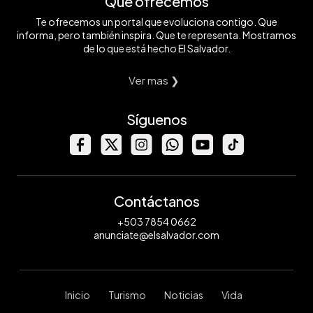
Qué ofrecemos
Te ofrecemos un portal que evoluciona contigo. Que
informa, pero también inspira. Que te representa. Mostramos
de lo que está hecho El Salvador.
Ver mas ❯
Síguenos
Contáctanos
+503 7854 0662
anunciate@elsalvador.com
Inicio
Turismo
Noticias
Vida