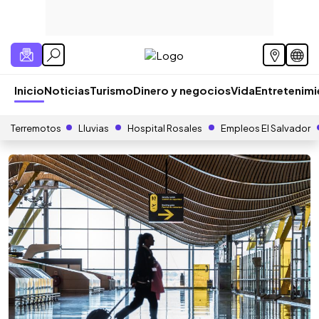
Inicio
Noticias
Turismo
Dinero y negocios
Vida
Entretenim
Terremotos
Lluvias
Hospital Rosales
Empleos El Salvador