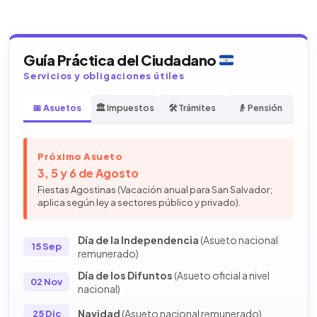
Guía Práctica del Ciudadano
Servicios y obligaciones útiles
📅 Asuetos
🏛️ Impuestos
🛠️ Trámites
👴 Pensión
Próximo Asueto
3, 5 y 6 de Agosto
Fiestas Agostinas (Vacación anual para San Salvador;
aplica según ley a sectores público y privado).
Día de la Independencia
(Asueto nacional
15 Sep
remunerado)
Día de los Difuntos
(Asueto oficial a nivel
02 Nov
nacional)
Navidad
(Asueto nacional remunerado)
25 Dic