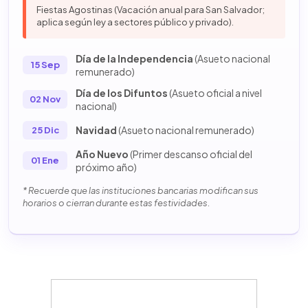
Fiestas Agostinas (Vacación anual para San Salvador;
aplica según ley a sectores público y privado).
Día de la Independencia
(Asueto nacional
15 Sep
remunerado)
Día de los Difuntos
(Asueto oficial a nivel
02 Nov
nacional)
Navidad
(Asueto nacional remunerado)
25 Dic
Año Nuevo
(Primer descanso oficial del
01 Ene
próximo año)
* Recuerde que las instituciones bancarias modifican sus
horarios o cierran durante estas festividades.