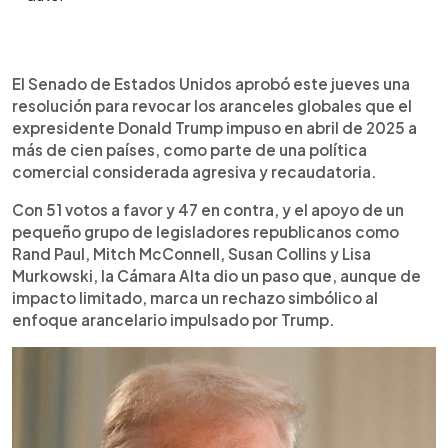
Resumen del artículo:
0:00
►
El Senado de Estados Unidos aprobó revocar los
Escuchar artículo
El Senado de Estados Unidos aprobó este jueves una
aranceles globales del 10 % impuestos por la
resolución para revocar los aranceles globales que el
administración de Donald Trump a más de cien
expresidente Donald Trump impuso en abril de 2025 a
países en abril de 2025. Con 51 votos a favor y 47
más de cien países, como parte de una política
en contra, la resolución contó con apoyo
comercial considerada agresiva y recaudatoria.
bipartidista, incluyendo a senadores republicanos
como Mitch McConnell y Rand Paul. Sin embargo,
Con 51 votos a favor y 47 en contra, y el apoyo de un
la medida es simbólica, ya que es poco probable
pequeño grupo de legisladores republicanos como
que avance en la Cámara de Representantes,
Rand Paul, Mitch McConnell, Susan Collins y Lisa
dominada por aliados de Trump. Los aranceles
Murkowski, la Cámara Alta dio un paso que, aunque de
han generado 88,000 millones de dólares en
impacto limitado, marca un rechazo simbólico al
ingresos fiscales, pero también críticas por
enfoque arancelario impulsado por Trump.
encarecer productos y afectar la economía
interna estadounidense.