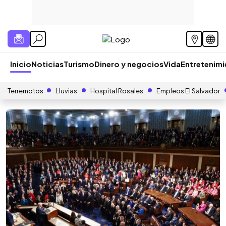
Inicio
Noticias
Turismo
Dinero y negocios
Vida
Entretenim
Terremotos
Lluvias
Hospital Rosales
Empleos El Salvador