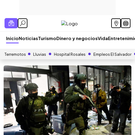
Inicio
Noticias
Turismo
Dinero y negocios
Vida
Entretenim
Terremotos
Lluvias
Hospital Rosales
Empleos El Salvador