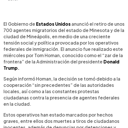
Resumen del artículo:
0:00
►
El Gobierno de Estados Unidos anunció el retiro
Escuchar artículo
El Gobierno de
Estados Unidos
anunció el retiro de unos
de 700 agentes migratorios de Mineápolis y del
700 agentes migratorios del estado de Minesota y de la
estado de Minesota, tras semanas de protestas
ciudad de Mineápolis, en medio de una creciente
ciudadanas y fuertes críticas por operativos
tensión social y política provocada por los operativos
federales. La decisión fue comunicada por Tom
federales de inmigración. El anuncio fue realizado este
Homan, “zar de la frontera” de la Administración
miércoles por Tom Homan, conocido como el “zar de la
Trump, y se atribuyó a la cooperación de las
frontera” de la Administración del presidente
Donald
autoridades locales y a la tensión generada por la
Trump
.
presencia de los agentes. El despliegue estuvo
marcado por la muerte a tiros de dos ciudadanos
Según informó Homan, la decisión se tomó debido a la
durante operativos migratorios, además de
cooperación “sin precedentes” de las autoridades
denuncias por detenciones y acoso a residentes,
locales, así como a las constantes protestas
incluidos menores. El retiro representa un ajuste
ciudadanas contra la presencia de agentes federales
en la estrategia migratoria federal, en un contexto
en la ciudad.
de presión social, judicial y política que convirtió a
Mineápolis en un símbolo del debate nacional
Estos operativos han estado marcados por hechos
sobre inmigración y uso de la fuerza.
graves, entre ellos dos muertes a tiros de ciudadanos
inocentes, además de denuncias por detenciones y