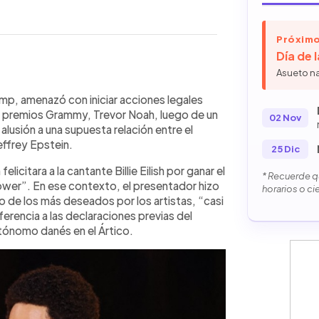
Próximo
Día de 
Asueto n
WhatsApp
Copiar link
ciones legales contra Trevor Noah,
mp, amenazó con iniciar acciones legales
 premios Grammy, tras un comentario
os premios Grammy, Trevor Noah, luego de un
02 Nov
una supuesta relación entre el
alusión a una supuesta relación entre el
ntario ocurrió luego de que Noah
effrey Epstein.
25 Dic
nción del Año y mencionara a Trump en
icitara a la cantante Billie Eilish por ganar el
 y Epstein. Tras la gala, Trump
* Recuerde qu
ower”. En ese contexto, el presentador hizo
l, negó haber estado en la isla de
horarios o ci
o de los más deseados por los artistas, “casi
also y anunció que enviará a sus
erencia a las declaraciones previas del
dor.
utónomo danés en el Ártico.