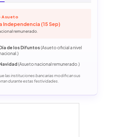
 Asueto
la Independencia (15 Sep)
acional remunerado.
Día de los Difuntos
(Asueto oficial a nivel
nacional.)
Navidad
(Asueto nacional remunerado.)
e las instituciones bancarias modifican sus
erran durante estas festividades.