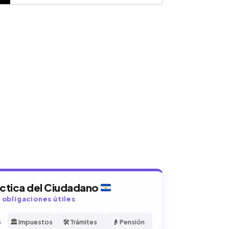
áctica del Ciudadano
y obligaciones útiles
s
🏛️ Impuestos
🛠️ Trámites
👴 Pensión