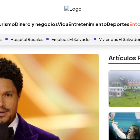
urismo
Dinero y negocios
Vida
Entretenimiento
Deportes
Ento
as
Hospital Rosales
Empleos El Salvador
Viviendas El Salvado
Artículo