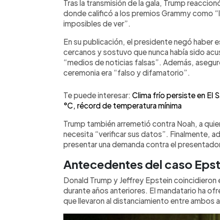
Tras la transmisión de la gala, Trump reaccion
donde calificó a los premios Grammy como “
imposibles de ver”.
En su publicación, el presidente negó haber es
cercanos y sostuvo que nunca había sido acus
“medios de noticias falsas”. Además, asegur
ceremonia era “falso y difamatorio”.
Te puede interesar:
Clima frío persiste en El
°C, récord de temperatura mínima
Trump también arremetió contra Noah, a quien
necesita “verificar sus datos”. Finalmente, a
presentar una demanda contra el presentador 
Antecedentes del caso Epst
Donald Trump y Jeffrey Epstein coincidieron e
durante años anteriores. El mandatario ha ofr
que llevaron al distanciamiento entre ambos 