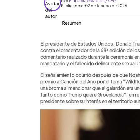
Por
Marcella Palacios / AFP
Publicado el 02 de febrero de 2026
Resumen
Resumen del artículo:
0:00
Facebook
Twitter
►
Donald Trump dijo que emprenderá ac
Escuchar artículo
El presidente de Estados Unidos, Donald Tru
presentador de la 68ª edición de los
contra el presentador de la 68ª edición de l
realizado durante la ceremonia sobre 
comentario realizado durante la ceremonia en 
mandatario y Jeffrey Epstein. El come
mandatario y el fallecido delincuente sexual J
felicitara a Billie Eilish por ganar Ca
El señalamiento ocurrió después de que Noah fel
una broma relacionada con Groenlandia
premio a Canción del Año por el tema “Wildfl
respondió en su red social Truth Socia
una broma al mencionar que el galardón era un
Epstein, calificó el comentario como f
tanto como Trump quiere Groenlandia”, en ref
abogados para demandar al presenta
presidente sobre su interés en el territorio a