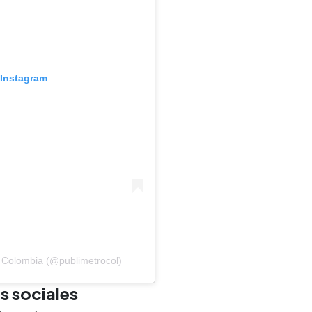
 Instagram
 Colombia (@publimetrocol)
s sociales