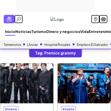
Inicio
Noticias
Turismo
Dinero y negocios
Vida
Entretenim
Terremotos
Lluvias
Hospital Rosales
Empleos El Salvador
Tag:
Premios grammy
Escena
Escena