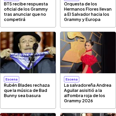
BTS recibe respuesta
Orquesta de los
oficial de los Grammy
Hermanos Flores llevan
tras anunciar que no
a El Salvador hacia los
competirá
Grammy y Europa
Escena
Escena
Rubén Blades rechaza
La salvadoreña Andrea
que la música de Bad
Aguilar asisitió a la
Bunny sea basura
alfombra roja de los
Grammy 2026