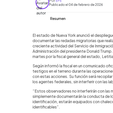
Por
EFE
Publicado el 04 de febrero de 2026
Resumen
Resumen del artículo:
0:00
Facebook
Twitter
►
Nueva York desplegará observadores l
Escuchar artículo
El estado de Nueva York anunció el despliegu
documentar las redadas migratorias q
documentar las redadas migratorias que reali
el aumento de operativos del ICE bajo
creciente actividad del Servicio de Inmigraci
La fiscal general del estado, Letitia
Administración del presidente Donald Trump.
actuarán como testigos en el terreno, s
martes por la fiscal general del estado, Letiti
policiales, y portarán chalecos morado
Según informó la fiscal en un comunicado ofi
iniciativa, denominada Proyecto de O
testigos en el terreno durante las operacione
información que pueda usarse en futu
con estas acciones. Su función será recopila
como antecedente lo ocurrido en Min
los agentes federales, sin interferir con las l
surgieron tras la muerte de dos civile
señalando la importancia de la transpa
“Estos observadores no interferirán con las 
simplemente documentarán la conducta de los 
identificación, estarán equipados con chale
identificables”.