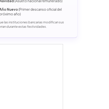
Navidad
(Asueto nacional remunerado)
Año Nuevo
(Primer descanso oficial del
próximo año)
e las instituciones bancarias modifican sus
erran durante estas festividades.