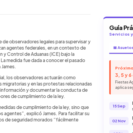
Guía Pr
Servicios 
WhatsApp
Copiar link
egales para supervisar y
e de observadores legales para supervisar y
ue realizan agentes federales, ante
zan agentes federales, en un contexto de
📅 Asueto
 la Administración de Donald Trump.
ón y Control de Aduanas (ICE) bajo la
 James, informó que los observadores
 La medida fue dada a conocer el pasado
in interferir en las acciones
a James.
Próximo
s fácilmente identificables. La
3, 5 y 
cial, los observadores actuarán como
bservación Legal, busca recopilar
Fiestas A
s migratorias y en las protestas relacionadas
ras acciones legales. James citó
aplica se
r información y documentar la conducta de
esota, donde protestas masivas
abores de cumplimiento de la ley.
s durante operativos migratorios,
rencia y la rendición de cuentas.
15 Sep
medidas de cumplimiento de la ley, sino que
agentes”, explicó James. Para facilitar su
cos de seguridad morados “fácilmente
02 Nov