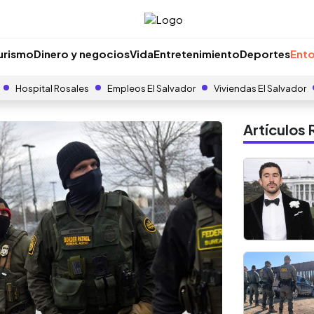
urismo
Dinero y negocios
Vida
Entretenimiento
Deportes
Ento
Hospital Rosales
Empleos El Salvador
Viviendas El Salvador
Artículo