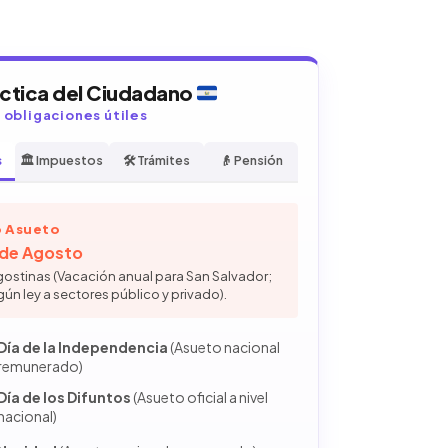
áctica del Ciudadano
y obligaciones útiles
s
🏛️ Impuestos
🛠️ Trámites
👴 Pensión
 Asueto
6 de Agosto
gostinas (Vacación anual para San Salvador;
gún ley a sectores público y privado).
Día de la Independencia
(Asueto nacional
remunerado)
Día de los Difuntos
(Asueto oficial a nivel
nacional)