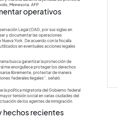
olis, Minnesota. AFP
mentar operativos
ervación Legal (OAG, por sus siglas en
rear y documentar las operaciones
e Nueva York. De acuerdo con la fiscalía
utilizados en eventuales acciones legales
rama busca garantizar la protección de
al me enorgullece proteger los derechos
esarse libremente, protestar de manera
ciones federales ilegales”, señaló.
 la política migratoria del Gobierno federal
ayor tensión social en varias ciudades del
actuación de los agentes de inmigración.
y hechos recientes