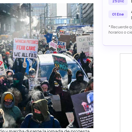
25 Dic
01 Ene
* Recuerde qu
horarios o ci
ón y marcha durante la jornada de protesta