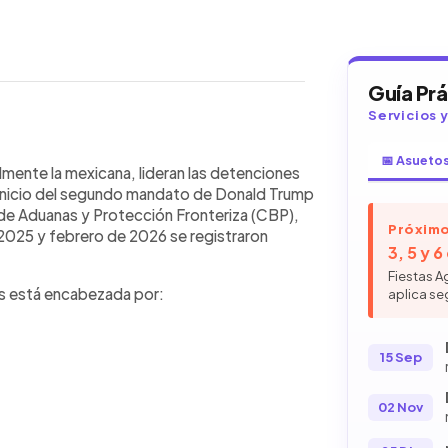
Guía Pr
Servicios 
WhatsApp
Copiar link
📅 Asueto
6, Estados Unidos registró 452,865
lmente la mexicana, lideran las detenciones
teras, según datos citados por CNN
 inicio del segundo mandato de Donald Trump
e mexicanos, lideran las detenciones,
 de Aduanas y Protección Fronteriza (CBP),
Próximo
adá, India y China. Aunque miles de
2025 y febrero de 2026 se registraron
3, 5 y 
s muestran una reducción frente al
 los encuentros con venezolanos, que
Fiestas A
os está encabezada por:
aplica se
 pesar de la disminución, América
inante en las estadísticas
15 Sep
02 Nov