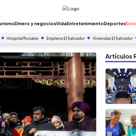
urismo
Dinero y negocios
Vida
Entretenimiento
Deportes
Ento
Hospital Rosales
Empleos El Salvador
Viviendas El Salvador
Artículo