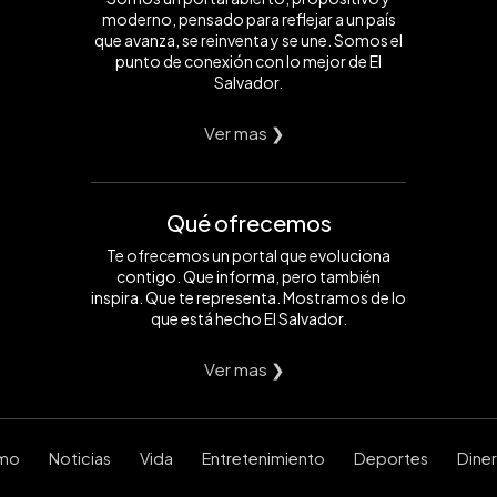
moderno, pensado para reflejar a un país
que avanza, se reinventa y se une. Somos el
punto de conexión con lo mejor de El
Salvador.
Ver mas ❯
Qué ofrecemos
Te ofrecemos un portal que evoluciona
contigo. Que informa, pero también
inspira. Que te representa. Mostramos de lo
que está hecho El Salvador.
Ver mas ❯
smo
Noticias
Vida
Entretenimiento
Deportes
Dine