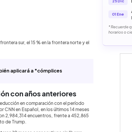
25 Dic
01 Ene
* Recuerde qu
horarios o ci
rontera sur, el 15 % en la frontera norte y el
ién aplicará a "cómplices
ón con años anteriores
reducción en comparación con el período
r CNN en Español, en los últimos 14 meses
aron 2,984,314 encuentros, frente a 452,865
to de Trump.