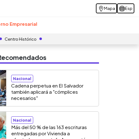
Mapa
Esp
rno Empresarial
Centro Histórico
s Recomendados
Nacional
Cadena perpetua en El Salvador
también aplicará a "cómplices
necesarios"
Nacional
Más del 50 % de las 163 escrituras
entregadas por Vivienda a