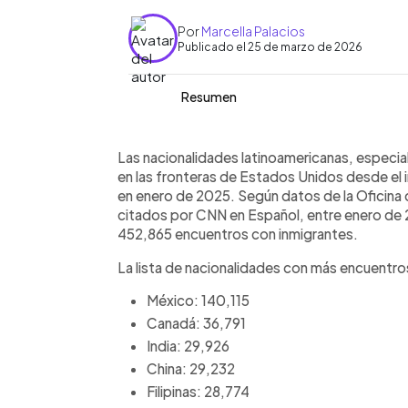
Por
Marcella Palacios
Publicado el 25 de marzo de 2026
Resumen
Resumen del artículo:
0:00
Facebook
Twitter
►
Entre enero de 2025 y febrero de 202
Escuchar artículo
Las nacionalidades latinoamericanas, especia
encuentros con migrantes en sus fron
en las fronteras de Estados Unidos desde el
en Español. Los latinos, especialment
en enero de 2025. Según datos de la Oficina
seguidos por nacionalidades como Can
citados por CNN en Español, entre enero de 
personas continúan llegando, las cifra
452,865 encuentros con inmigrantes.
período anterior. Destaca la caída en
La lista de nacionalidades con más encuentr
pasaron de más de 319,000 a 16,818. A
Latina mantiene una presencia predom
México: 140,115
migratorias actuales.
Canadá: 36,791
India: 29,926
China: 29,232
Filipinas: 28,774