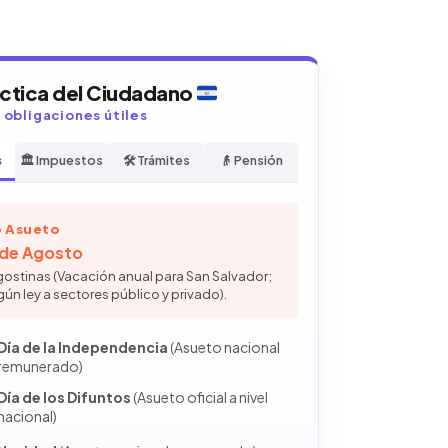
áctica del Ciudadano
y obligaciones útiles
s
🏛️ Impuestos
🛠️ Trámites
👴 Pensión
 Asueto
6 de Agosto
gostinas (Vacación anual para San Salvador;
gún ley a sectores público y privado).
Día de la Independencia
(Asueto nacional
remunerado)
Día de los Difuntos
(Asueto oficial a nivel
nacional)