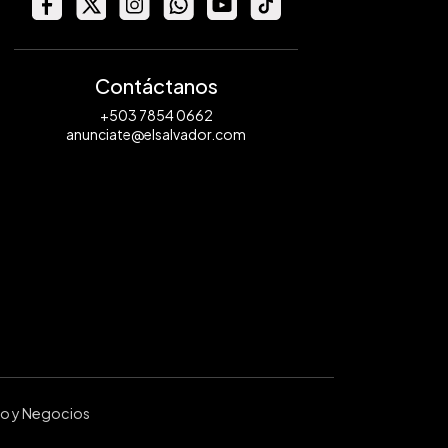
Contáctanos
+503 7854 0662
anunciate@elsalvador.com
ro y Negocios