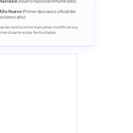
Navidad
(Asueto nacional remunerado)
Año Nuevo
(Primer descanso oficial del
próximo año)
e las instituciones bancarias modifican sus
erran durante estas festividades.