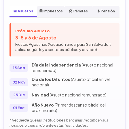
📅 Asuetos
🏛️ Impuestos
🛠️ Trámites
👴 Pensión
Próximo Asueto
3, 5 y 6 de Agosto
Fiestas Agostinas (Vacación anual para San Salvador;
aplica según ley a sectores público y privado).
Día de la Independencia
(Asueto nacional
15 Sep
remunerado)
Día de los Difuntos
(Asueto oficial a nivel
02 Nov
nacional)
Navidad
(Asueto nacional remunerado)
25 Dic
Año Nuevo
(Primer descanso oficial del
01 Ene
próximo año)
* Recuerde que las instituciones bancarias modifican sus
horarios o cierran durante estas festividades.