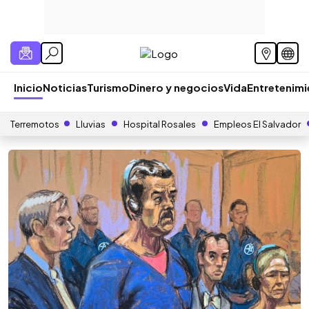
Inicio
Noticias
Turismo
Dinero y negocios
Vida
Entretenim
Terremotos
Lluvias
Hospital Rosales
Empleos El Salvador