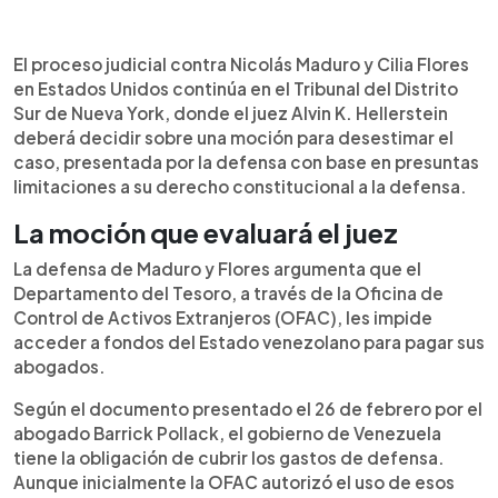
Resumen del artículo:
0:00
►
El proceso judicial contra Nicolás Maduro y Cilia
Escuchar artículo
El proceso judicial contra Nicolás Maduro y Cilia Flores
Flores en Estados Unidos avanza en el Tribunal del
en Estados Unidos continúa en el Tribunal del Distrito
Distrito Sur de Nueva York, donde el juez debe
Sur de Nueva York, donde el juez Alvin K. Hellerstein
decidir sobre una moción para desestimar el
deberá decidir sobre una moción para desestimar el
caso. La defensa argumenta que las sanciones
caso, presentada por la defensa con base en presuntas
impiden acceder a fondos del Estado venezolano
limitaciones a su derecho constitucional a la defensa.
para pagar abogados, lo que afectaría su
derecho a la defensa. La Fiscalía rechaza ese
La moción que evaluará el juez
planteamiento. El caso se encuentra en fase
La defensa de Maduro y Flores argumenta que el
preliminar, que incluye presentación de
Departamento del Tesoro, a través de la Oficina de
argumentos y revisión de pruebas. Ambos se
Control de Activos Extranjeros (OFAC), les impide
declararon no culpables y enfrentan cargos
acceder a fondos del Estado venezolano para pagar sus
relacionados con narcotráfico y armas, mientras
permanecen detenidos en Brooklyn.
abogados.
Según el documento presentado el 26 de febrero por el
abogado Barrick Pollack, el gobierno de Venezuela
tiene la obligación de cubrir los gastos de defensa.
Aunque inicialmente la OFAC autorizó el uso de esos