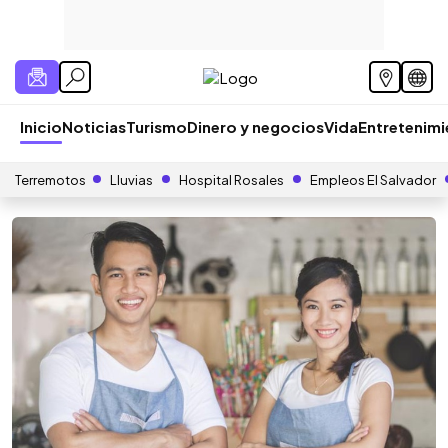
Inicio
Noticias
Turismo
Dinero y negocios
Vida
Entretenim
Terremotos
Lluvias
Hospital Rosales
Empleos El Salvador