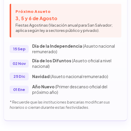
Próximo Asueto
3, 5 y 6 de Agosto
Fiestas Agostinas (Vacación anual para San Salvador;
aplica según ley a sectores público y privado).
Día de la Independencia
(Asueto nacional
15 Sep
remunerado)
Día de los Difuntos
(Asueto oficial a nivel
02 Nov
nacional)
Navidad
(Asueto nacional remunerado)
25 Dic
Año Nuevo
(Primer descanso oficial del
01 Ene
próximo año)
* Recuerde que las instituciones bancarias modifican sus
horarios o cierran durante estas festividades.