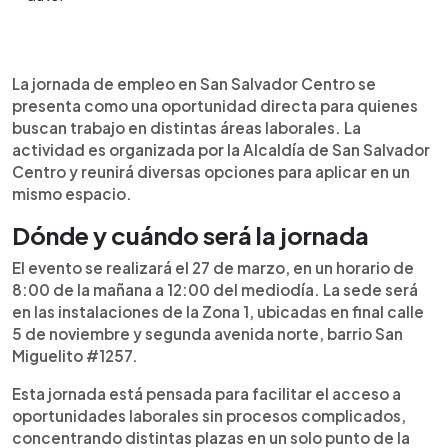
Resumen del artículo:
0:00
►
La Alcaldía de San Salvador Centro realizará una
Escuchar artículo
La jornada de empleo en San Salvador Centro se
jornada de empleo el próximo 27 de marzo,
presenta como una oportunidad directa para quienes
ofreciendo más de 20 oportunidades laborales
buscan trabajo en distintas áreas laborales. La
en distintas áreas. La actividad se llevará a cabo
actividad es organizada por la Alcaldía de San Salvador
de 8:00 a.m. a 12:00 del mediodía en la Zona 1,
Centro y reunirá diversas opciones para aplicar en un
ubicada en barrio San Miguelito. Los asistentes
mismo espacio.
podrán aplicar a plazas como atención al cliente,
motoristas, técnicos, operarios, ventas y cocina,
Dónde y cuándo será la jornada
entre otras. Esta iniciativa busca facilitar el
El evento se realizará el 27 de marzo, en un horario de
acceso al empleo en un solo espacio, permitiendo
8:00 de la mañana a 12:00 del mediodía. La sede será
a los participantes conectar directamente con
en las instalaciones de la Zona 1, ubicadas en final calle
oportunidades laborales según su experiencia y
5 de noviembre y segunda avenida norte, barrio San
habilidades.
Miguelito #1257.
Esta jornada está pensada para facilitar el acceso a
oportunidades laborales sin procesos complicados,
concentrando distintas plazas en un solo punto de la