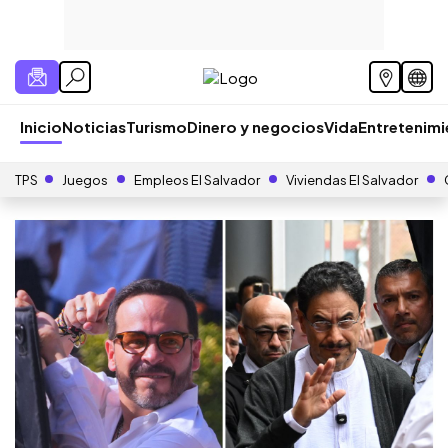
Inicio
Noticias
Turismo
Dinero y negocios
Vida
Entretenim
TPS
Juegos
Empleos El Salvador
Viviendas El Salvador