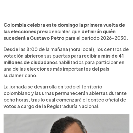
Resumen del artículo:
0:00
►
Colombia celebra este domingo la primera vuelta
Escuchar artículo
Colombia celebra este domingo la primera vuelta de
de las elecciones presidenciales para elegir al
las elecciones
presidenciales que
definirán quién
sucesor de Gustavo Petro. Más de 41 millones de
sucederá a Gustavo Petro
para el período 2026-2030.
ciudadanos están habilitados para votar entre
Desde las 8:00 de la mañana (hora local), los centros de
once candidatos que buscan gobernar el país
durante el período 2026-2030. Para ganar en
votación abrieron sus puertas para recibir a
más de 41
esta fase, un aspirante debe obtener más de la
millones de ciudadanos
habilitados para participar en
mitad de los votos válidos; de lo contrario, habrá
una de las elecciones más importantes del país
una segunda vuelta el 21 de junio entre los dos
sudamericano.
candidatos más votados. Las encuestas previas
La jornada se desarrolla en todo el territorio
apuntan a que ningún contendiente alcanzaría la
mayoría necesaria, por lo que el país podría volver
colombiano y las urnas permanecerán abiertas durante
a las urnas en las próximas semanas.
ocho horas, tras lo cual comenzará el conteo oficial de
votos a cargo de la Registraduría Nacional.