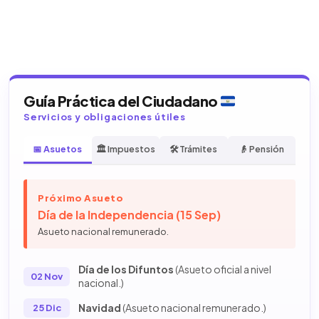
Guía Práctica del Ciudadano
Servicios y obligaciones útiles
📅 Asuetos
🏛️ Impuestos
🛠️ Trámites
👴 Pensión
Próximo Asueto
Día de la Independencia (15 Sep)
Asueto nacional remunerado.
Día de los Difuntos
(Asueto oficial a nivel
02 Nov
nacional.)
Navidad
(Asueto nacional remunerado.)
25 Dic