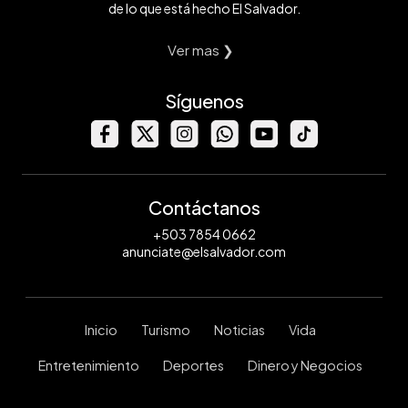
de lo que está hecho El Salvador.
Ver mas ❯
Síguenos
Contáctanos
+503 7854 0662
anunciate@elsalvador.com
Inicio
Turismo
Noticias
Vida
Entretenimiento
Deportes
Dinero y Negocios