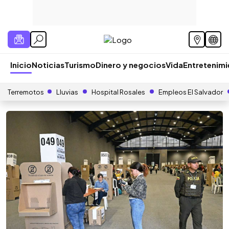
Inicio
Noticias
Turismo
Dinero y negocios
Vida
Entretenim
Terremotos
Lluvias
Hospital Rosales
Empleos El Salvador