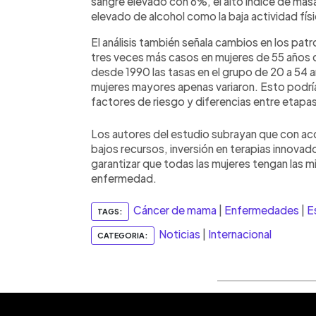
sangre elevado con 6%, el alto índice de ma
elevado de alcohol como la baja actividad fí
El análisis también señala cambios en los pa
tres veces más casos en mujeres de 55 años q
desde 1990 las tasas en el grupo de 20 a 54
mujeres mayores apenas variaron. Esto podría
factores de riesgo y diferencias entre etap
Los autores del estudio subrayan que con acc
bajos recursos, inversión en terapias innovado
garantizar que todas las mujeres tengan las m
enfermedad.
Cáncer de mama
|
Enfermedades
|
E
TAGS:
Noticias
|
Internacional
CATEGORIA: