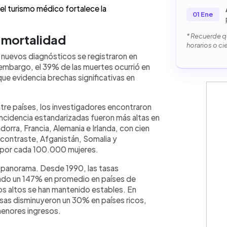
 el turismo médico fortalece la
01 Ene
y mortalidad
* Recuerde qu
horarios o ci
s nuevos diagnósticos se registraron en
 embargo, el 39% de las muertes ocurrió en
ue evidencia brechas significativas en
ntre países, los investigadores encontraron
ncidencia estandarizadas fueron más altas en
rra, Francia, Alemania e Irlanda, con cien
contraste, Afganistán, Somalia y
 por cada 100.000 mujeres.
l panorama. Desde 1990, las tasas
ado un 147% en promedio en países de
os altos se han mantenido estables. En
asas disminuyeron un 30% en países ricos,
menores ingresos.