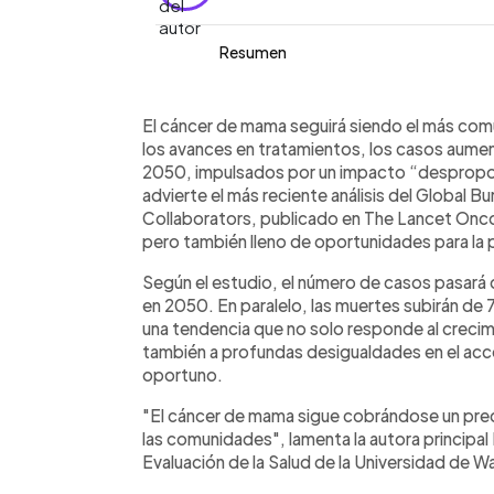
Resumen
Resumen del artículo:
0:00
Facebook
Twitter
►
El cáncer de mama aumentará un 34 %
Escuchar artículo
El cáncer de mama seguirá siendo el más común
muertes hacia 2050, con mayor impact
los avances en tratamientos, los casos aumen
según un estudio publicado en The L
2050, impulsados por un impacto “desproporc
registraron 2,3 millones de diagnósti
advierte el más reciente análisis del Global 
crecerán significativamente en las pr
Collaborators, publicado en The Lancet Onco
es más alta en países ricos, la morta
pero también lleno de oportunidades para la p
menos recursos. Desde 1990, las mue
Según el estudio, el número de casos pasará 
desarrollados, pero casi se duplicaron
en 2050. En paralelo, las muertes subirán de 7
carga global está ligada a factores d
una tendencia que no solo responde al crecim
también a profundas desigualdades en el ac
oportuno.
"El cáncer de mama sigue cobrándose un preci
las comunidades", lamenta la autora principal
Evaluación de la Salud de la Universidad de W