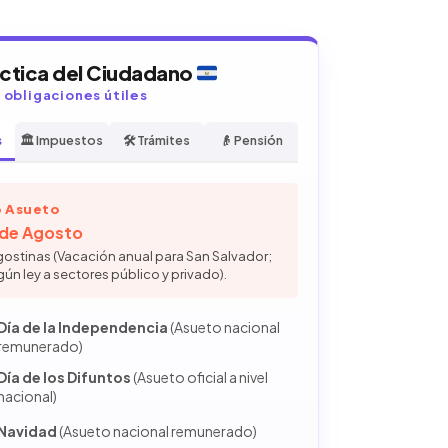
áctica del Ciudadano
y obligaciones útiles
s
🏛️ Impuestos
🛠️ Trámites
👴 Pensión
 Asueto
6 de Agosto
gostinas (Vacación anual para San Salvador;
gún ley a sectores público y privado).
Día de la Independencia
(Asueto nacional
remunerado)
Día de los Difuntos
(Asueto oficial a nivel
nacional)
Navidad
(Asueto nacional remunerado)