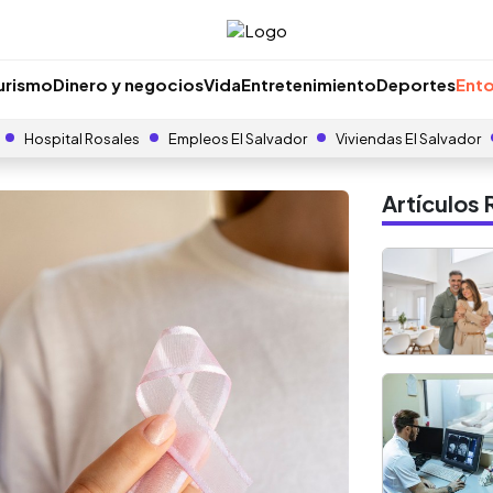
urismo
Dinero y negocios
Vida
Entretenimiento
Deportes
Ento
Hospital Rosales
Empleos El Salvador
Viviendas El Salvador
Artículo