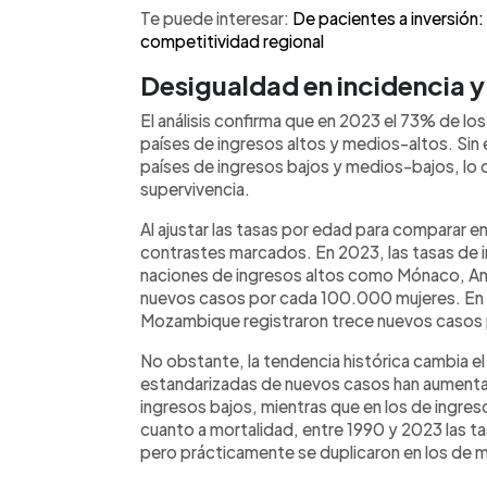
Te puede interesar:
De pacientes a inversión:
competitividad regional
Desigualdad en incidencia 
El análisis confirma que en 2023 el 73% de lo
países de ingresos altos y medios-altos. Sin
países de ingresos bajos y medios-bajos, lo q
supervivencia.
Al ajustar las tasas por edad para comparar e
contrastes marcados. En 2023, las tasas de i
naciones de ingresos altos como Mónaco, Ando
nuevos casos por cada 100.000 mujeres. En 
Mozambique registraron trece nuevos casos
No obstante, la tendencia histórica cambia e
estandarizadas de nuevos casos han aument
ingresos bajos, mientras que en los de ingres
cuanto a mortalidad, entre 1990 y 2023 las t
pero prácticamente se duplicaron en los de 