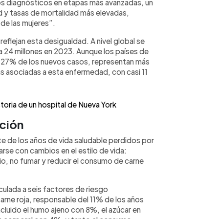
os diagnósticos en etapas más avanzadas, un
d y tasas de mortalidad más elevadas,
 de las mujeres”.
eflejan esta desigualdad. A nivel global se
a 24 millones en 2023. Aunque los países de
l 27% de los nuevos casos, representan más
s asociadas a esta enfermedad, con casi 11
toria de un hospital de Nueva York
nción
te de los años de vida saludable perdidos por
se con cambios en el estilo de vida:
io, no fumar y reducir el consumo de carne
culada a seis factores de riesgo
carne roja, responsable del 11% de los años
ncluido el humo ajeno con 8%, el azúcar en