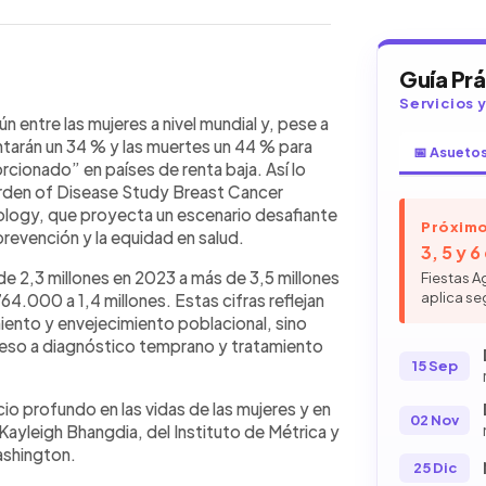
Guía Pr
WhatsApp
Copiar link
Servicios 
 en nuevos casos y un 44 % en
 entre las mujeres a nivel mundial y, pese a
o en países de bajos ingresos,
tarán un 34 % y las muertes un 44 % para
📅 Asueto
ancet Oncology. En 2023 se
ionado” en países de renta baja. Así lo
cos y 764.000 muertes, cifras que
Burden of Disease Study Breast Cancer
óximas décadas. Aunque la incidencia
logy, que proyecta un escenario desafiante
Próximo
lidad se concentra en naciones con
revención y la equidad en salud.
3, 5 y 
rtes bajaron 30 % en países
de 2,3 millones en 2023 a más de 3,5 millones
Fiestas A
 en los más pobres. El 28 % de la
aplica se
64.000 a 1,4 millones. Estas cifras reflejan
e riesgo modificables.
iento y envejecimiento poblacional, sino
ceso a diagnóstico temprano y tratamiento
15 Sep
o profundo en las vidas de las mujeres y en
02 Nov
 Kayleigh Bhangdia, del Instituto de Métrica y
ashington.
25 Dic