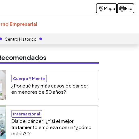
Mapa
Esp
rno Empresarial
Centro Histórico
s Recomendados
Cuerpo Y Mente
¿Por qué hay más casos de cáncer
en menores de 50 años?
Internacional
Día del cáncer: ¿Y si el mejor
tratamiento empieza con un “¿cómo
estás?”?