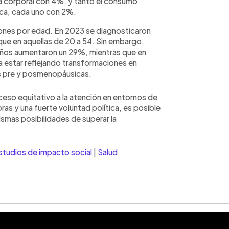
sa corporal con 4%, y tanto el consumo
sica, cada uno con 2%.
trones por edad. En 2023 se diagnosticaron
ue en aquellas de 20 a 54. Sin embargo,
 años aumentaron un 29%, mientras que en
 estar reflejando transformaciones en
as pre y posmenopáusicas.
eso equitativo a la atención en entornos de
ras y una fuerte voluntad política, es posible
ismas posibilidades de superar la
studios de impacto social
|
Salud