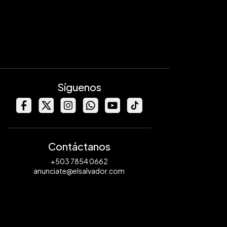
Síguenos
Contáctanos
+503 7854 0662
anunciate@elsalvador.com