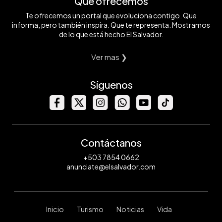
Qué ofrecemos
Te ofrecemos un portal que evoluciona contigo. Que
informa, pero también inspira. Que te representa. Mostramos
de lo que está hecho El Salvador.
Ver mas ❯
Síguenos
Contáctanos
+503 7854 0662
anunciate@elsalvador.com
Inicio
Turismo
Noticias
Vida