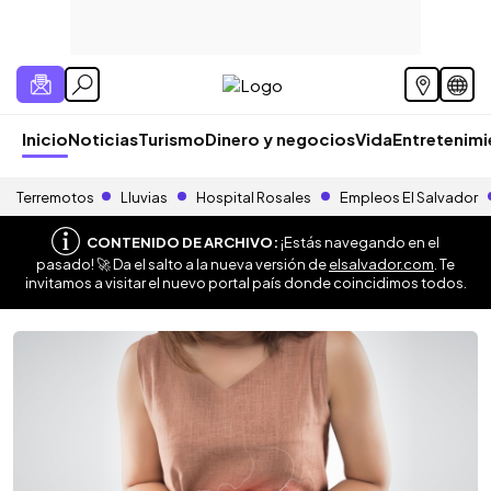
Inicio
Noticias
Turismo
Dinero y negocios
Vida
Entretenim
Terremotos
Lluvias
Hospital Rosales
Empleos El Salvador
CONTENIDO DE ARCHIVO:
¡Estás navegando en el
pasado! 🚀 Da el salto a la nueva versión de
elsalvador.com
. Te
invitamos a visitar el nuevo portal país donde coincidimos todos.