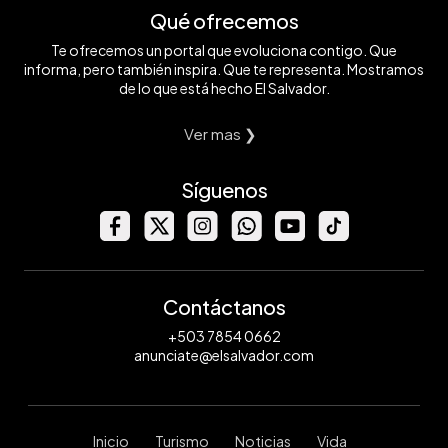
Qué ofrecemos
Te ofrecemos un portal que evoluciona contigo. Que
informa, pero también inspira. Que te representa. Mostramos
de lo que está hecho El Salvador.
Ver mas ❯
Síguenos
Contáctanos
+503 7854 0662
anunciate@elsalvador.com
Inicio
Turismo
Noticias
Vida