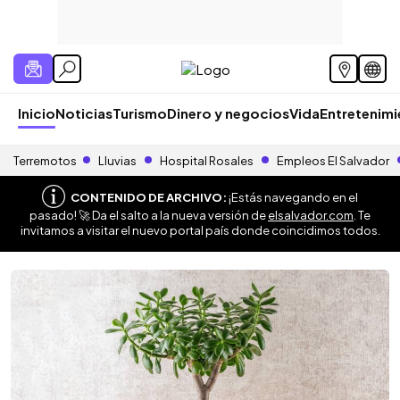
Inicio
Noticias
Turismo
Dinero y negocios
Vida
Entretenim
Terremotos
Lluvias
Hospital Rosales
Empleos El Salvador
CONTENIDO DE ARCHIVO:
¡Estás navegando en el
pasado! 🚀 Da el salto a la nueva versión de
elsalvador.com
. Te
invitamos a visitar el nuevo portal país donde coincidimos todos.