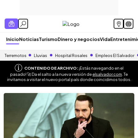
Inicio
Noticias
Turismo
Dinero y negocios
Vida
Entretenim
Terremotos
Lluvias
Hospital Rosales
Empleos El Salvador
CONTENIDO DE ARCHIVO:
¡Estás navegando en el
pasado! 🚀 Da el salto a la nueva versión de
elsalvador.com
. Te
invitamos a visitar el nuevo portal país donde coincidimos todos.